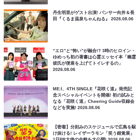
丹生明里がゲスト出演! パンサー向井＆長
田『くるま温泉ちゃんねる』
2026.08.06
“エロ”と“怖い”が融合!? 3時のヒロイン・
ゆめっち初の著書は心霊エッセイ本「幽霊
彼氏が便座を上げてトイレするの」
2026.08.06
ME:I、4TH SINGLE『花咲く道』発売記
念スペシャルイベントを開催! 初の試みと
なる「花咲く道」Cheering Guide収録会
などを実施!
2026.08.06
【密着】分刻みのスケジュールで広島を駆
け抜ける! レイザーラモン「笑う錯覚展」
1日PR大使の全貌を大公開!
2026.08.06