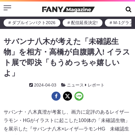
Menu
# ダブルインパクト2026
# 配信延長決定!
# M-1グラ
サバンナ八木が考えた「未確認生
物」を相方・高橋が自腹購入! イラス
ト展で即決「もうめっちゃ嬉しい
よ」
2024-04-03
ニュース
レポート
サバンナ・八木真澄が考案し、画力に定評のあるレイザ―
ラモン・HGがイラストに起こした100体の「未確認生物」
を展示した『サバンナ八木×レイザ―ラモンHG 未確認生