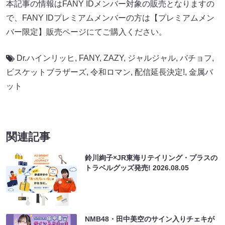
本記事の情報はFANY IDメンバー対象の販売となりますの
で、FANY IDプレミアムメンバーの方は【プレミアムメン
バー限定】販売ページにてご購入ください。
Dr.ハインリッヒ
,
FANY
,
ZAZY
,
ジャルジャル
,
バチョフ
,
ビスケットブラザーズ
,
令和ロマン
,
配信延長決定!
,
金属バ
ット
関連記事
鈴川絢子×JR東海リテイリング・プラスの
トラベルグッズ発売!
2026.08.05
NMB48・田中美空のサイン入りチェキが