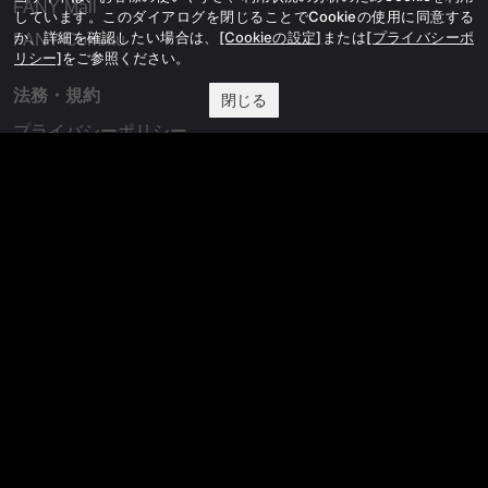
FANY Mall
しています。このダイアログを閉じることでCookieの使用に同意する
か、詳細を確認したい場合は、
[Cookieの設定]
または
[プライバシーポ
FANY Commu
リシー]
をご参照ください。
法務・規約
閉じる
プライバシーポリシー
反社会的勢力排除宣言
会社情報
吉本興業株式会社
お問い合わせ
その他
よしもとニュースセンターアーカイブ
©YOSHIMOTO KOGYO, All Rights Reserved.