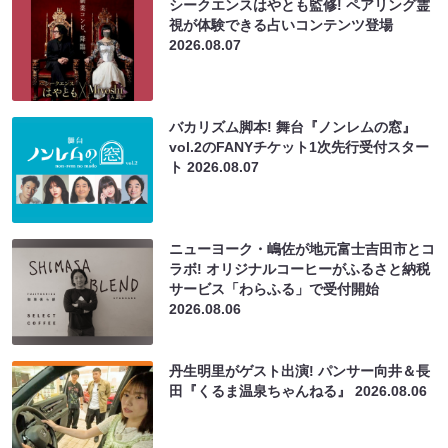
シークエンスはやとも監修! ペアリング霊
視が体験できる占いコンテンツ登場
2026.08.07
バカリズム脚本! 舞台『ノンレムの窓』
vol.2のFANYチケット1次先行受付スター
ト
2026.08.07
ニューヨーク・嶋佐が地元富士吉田市とコ
ラボ! オリジナルコーヒーがふるさと納税
サービス「わらふる」で受付開始
2026.08.06
丹生明里がゲスト出演! パンサー向井＆長
田『くるま温泉ちゃんねる』
2026.08.06