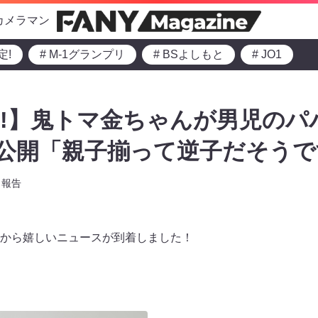
カメラマン
定!
# M-1グランプリ
# BSよしもと
# JO1
!】鬼トマ金ちゃんが男児のパパ
公開「親子揃って逆子だそうで
報告
から嬉しいニュースが到着しました！
！