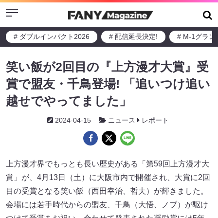
Menu
# ダブルインパクト2026
# 配信延長決定!
# M-1グラ
笑い飯が2回目の『上方漫才大賞』受
賞で盟友・千鳥登場! 「追いつけ追い
越せでやってました」
2024-04-15
ニュース
レポート
上方漫才界でもっとも長い歴史がある「第59回上方漫才大
賞」が、4月13日（土）に大阪市内で開催され、大賞に2回
目の受賞となる笑い飯（西田幸治、哲夫）が輝きました。
会場には若手時代からの盟友、千鳥（大悟、ノブ）が駆け