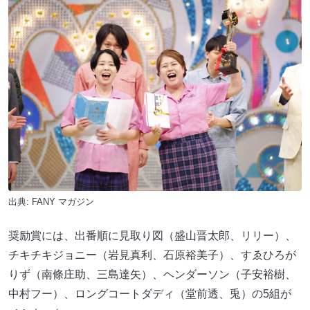
出典:
FANY マガジン
奨励賞には、出番順に見取り図（盛山晋太郎、リリー）、
チキチキジョニー（岩見真利、石原裕美子）、すゑひろが
りず（南條庄助、三島達矢）、ヘンダーソン（子安裕樹、
中村フー）、ロングコートダディ（堂前透、兎）の5組が