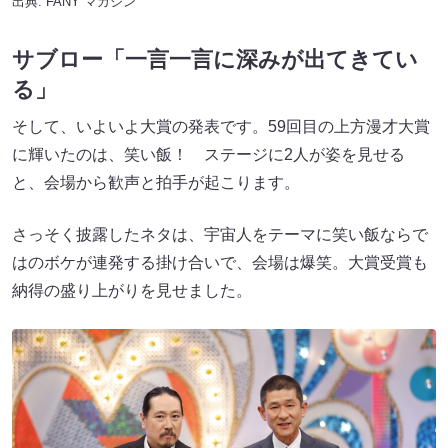
出典:
FANY マガジン
サブロー「一言一言に深みが出てきてい
る」
そして、いよいよ大賞の発表です。59回目の上方漫才大賞
に輝いたのは、笑い飯！ ステージに2人が姿を見せる
と、会場から歓声と拍手が起こります。
さっそく披露したネタは、宇宙人をテーマに笑い飯ならで
はのボケが連発する掛け合いで、会場は爆笑。大賞受賞も
納得の盛り上がりを見せました。