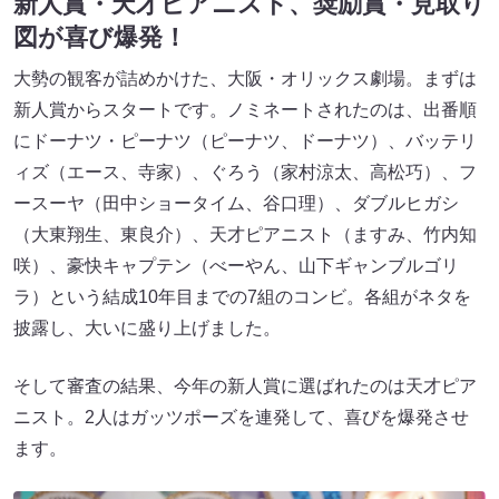
新人賞・天才ピアニスト、奨励賞・見取り
図が喜び爆発！
大勢の観客が詰めかけた、大阪・オリックス劇場。まずは
新人賞からスタートです。ノミネートされたのは、出番順
にドーナツ・ピーナツ（ピーナツ、ドーナツ）、バッテリ
ィズ（エース、寺家）、ぐろう（家村涼太、高松巧）、フ
ースーヤ（田中ショータイム、谷口理）、ダブルヒガシ
（大東翔生、東良介）、天才ピアニスト（ますみ、竹内知
咲）、豪快キャプテン（べーやん、山下ギャンブルゴリ
ラ）という結成10年目までの7組のコンビ。各組がネタを
披露し、大いに盛り上げました。
そして審査の結果、今年の新人賞に選ばれたのは天才ピア
ニスト。2人はガッツポーズを連発して、喜びを爆発させ
ます。