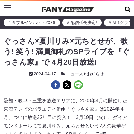
Menu
# ダブルインパクト2026
# 配信延長決定!
# M-1グラ
ぐっさん×夏川りみ×元ちとせが、歌
う! 笑う! 満員御礼のSPライブを『ぐ
っさん家』で 4月20日放送!
2024-04-17
ニュース
お知らせ
愛知・岐阜・三重を放送エリアに、2003年4月に開始した
東海テレビのバラエティ番組『ぐっさん家』は2024年４
月、ついに放送22年目に突入！ 3月19日（火）、ダイア
モンドホールにて夏川りみ、元ちとせという2人の豪華ゲ