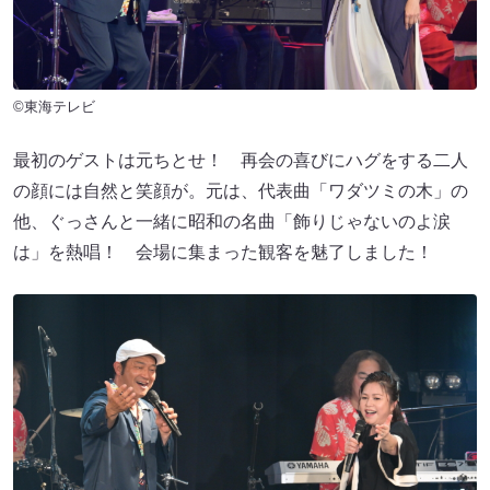
©東海テレビ
最初のゲストは元ちとせ！ 再会の喜びにハグをする二人
の顔には自然と笑顔が。元は、代表曲「ワダツミの木」の
他、ぐっさんと一緒に昭和の名曲「飾りじゃないのよ涙
は」を熱唱！ 会場に集まった観客を魅了しました！