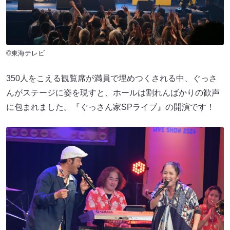
©東海テレビ
350人をこえる観覧席が満員で埋めつくされる中、ぐっさ
んがステージに姿を現すと、ホールは割れんばかりの歓声
に包まれました。『ぐっさん家SPライブ』の開演です！