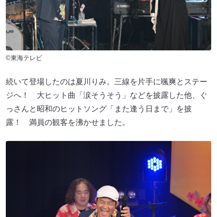
©東海テレビ
続いて登場したのは夏川りみ。三線を片手に颯爽とステー
ジへ！ 大ヒット曲「涙そうそう」などを披露した他、ぐ
っさんと昭和のヒットソング「また逢う日まで」を披
露！ 満員の観客を沸かせました。