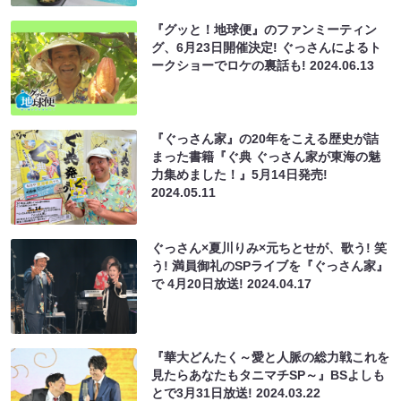
『グッと！地球便』のファンミーティン
グ、6月23日開催決定! ぐっさんによるト
ークショーでロケの裏話も!
2024.06.13
『ぐっさん家』の20年をこえる歴史が詰
まった書籍『ぐ典 ぐっさん家が東海の魅
力集めました！』5月14日発売!
2024.05.11
ぐっさん×夏川りみ×元ちとせが、歌う! 笑
う! 満員御礼のSPライブを『ぐっさん家』
で 4月20日放送!
2024.04.17
『華大どんたく～愛と人脈の総力戦これを
見たらあなたもタニマチSP～』BSよしも
とで3月31日放送!
2024.03.22