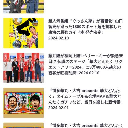
超人気番組『ぐっさん家』が書籍化! 山口
智充が巡った1800スポット超を掲載した
東海の最強ガイド本 発売決定!
2024.02.19
藤井隆が福岡上陸! ペリー・キーが緊急来
日!? 伝説のステージ「華大どんたく リク
エストアワー2024」に3万4000人越えの
観客が狂喜乱舞!
2024.02.10
『博多華丸・⼤吉 presents 華⼤どんた
く』タイムテーブル＆会場MAP＆華大ど
んたくガチャなど、当日を楽しむ新情報!
2024.02.01
『博多華丸・⼤吉 presents 華⼤どんたく