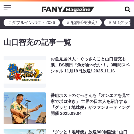
Menu
# ダブルインパクト2026
# 配信延長決定!
# M-1グラ
山口智充の記事一覧
お魚見届け人・ぐっさんこと山口智充も
涙…BS朝日『魚が食べたい！』3時間スペ
シャル 11月19日放送!
2025.11.16
番組ホストのぐっさんも「オンエアを見て
家でボロ泣き」 世界の日本人を紹介する
『グッと！地球便』がファンミーティング
開催
2025.09.04
『グッと！地球便』放送800回記念! 山口