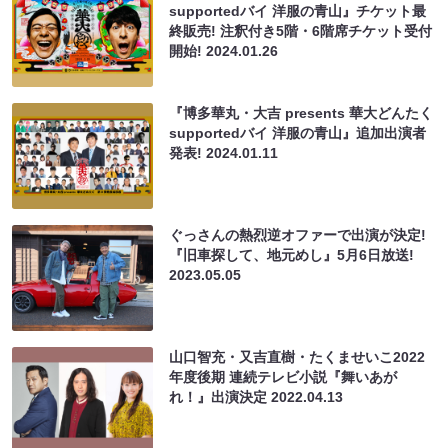
supportedバイ 洋服の⻘⼭』チケット最
終販売! 注釈付き5階・6階席チケット受付
開始!
2024.01.26
『博多華丸・⼤吉 presents 華⼤どんたく
supportedバイ 洋服の⻘⼭』追加出演者
発表!
2024.01.11
ぐっさんの熱烈逆オファーで出演が決定!
『旧車探して、地元めし』5月6日放送!
2023.05.05
山口智充・又吉直樹・たくませいこ2022
年度後期 連続テレビ小説『舞いあが
れ！』出演決定
2022.04.13