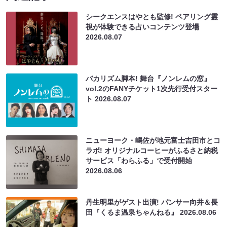
シークエンスはやとも監修! ペアリング霊
視が体験できる占いコンテンツ登場
2026.08.07
バカリズム脚本! 舞台『ノンレムの窓』
vol.2のFANYチケット1次先行受付スター
ト
2026.08.07
ニューヨーク・嶋佐が地元富士吉田市とコ
ラボ! オリジナルコーヒーがふるさと納税
サービス「わらふる」で受付開始
2026.08.06
丹生明里がゲスト出演! パンサー向井＆長
田『くるま温泉ちゃんねる』
2026.08.06