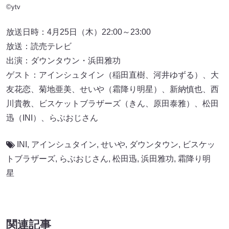
©ytv
放送日時：4月25日（木）22:00～23:00
放送：読売テレビ
出演：ダウンタウン・浜田雅功
ゲスト：アインシュタイン（稲田直樹、河井ゆずる）、大
友花恋、菊地亜美、せいや（霜降り明星）、新納慎也、西
川貴教、ビスケットブラザーズ（きん、原田泰雅）、松田
迅（INI）、らぶおじさん
INI
,
アインシュタイン
,
せいや
,
ダウンタウン
,
ビスケッ
トブラザーズ
,
らぶおじさん
,
松⽥迅
,
浜田雅功
,
霜降り明
星
関連記事