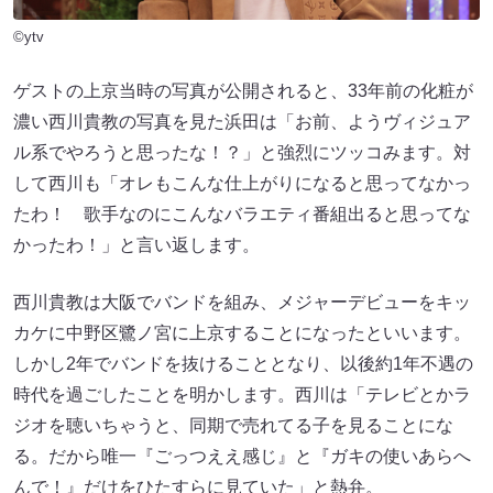
©ytv
ゲストの上京当時の写真が公開されると、33年前の化粧が
濃い西川貴教の写真を見た浜田は「お前、ようヴィジュア
ル系でやろうと思ったな！？」と強烈にツッコみます。対
して西川も「オレもこんな仕上がりになると思ってなかっ
たわ！ 歌手なのにこんなバラエティ番組出ると思ってな
かったわ！」と言い返します。
西川貴教は大阪でバンドを組み、メジャーデビューをキッ
カケに中野区鷺ノ宮に上京することになったといいます。
しかし2年でバンドを抜けることとなり、以後約1年不遇の
時代を過ごしたことを明かします。西川は「テレビとかラ
ジオを聴いちゃうと、同期で売れてる子を見ることにな
る。だから唯一『ごっつええ感じ』と『ガキの使いあらへ
んで！』だけをひたすらに見ていた」と熱弁。