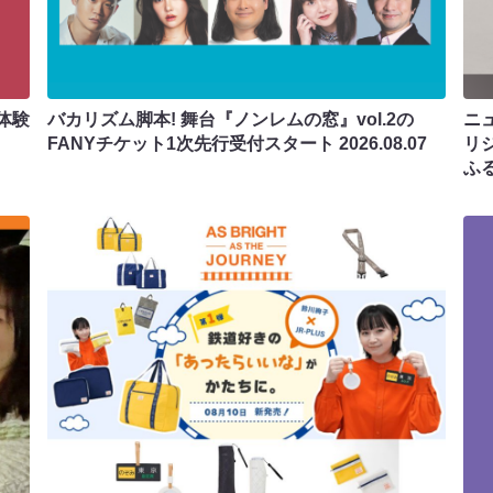
体験
バカリズム脚本! 舞台『ノンレムの窓』vol.2の
ニ
FANYチケット1次先行受付スタート
2026.08.07
リ
ふ