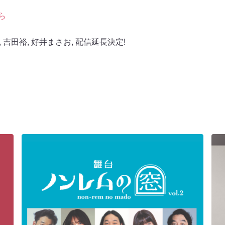
ら
,
吉田裕
,
好井まさお
,
配信延長決定!