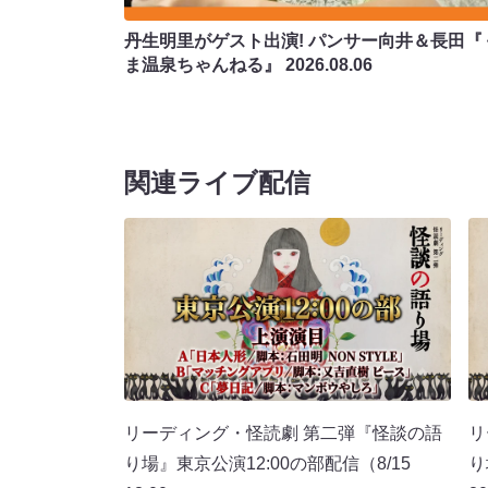
丹生明里がゲスト出演! パンサー向井＆長田『
ま温泉ちゃんねる』
2026.08.06
関連ライブ配信
リーディング・怪読劇 第二弾『怪談の語
リ
り場』東京公演12:00の部配信（8/15
り