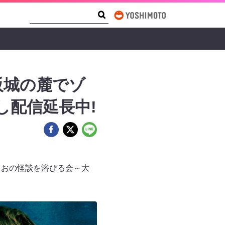
Search Form
Search
阪城の麓でゾ
し配信延長中!
井まさおの怪談を浴びる会～大