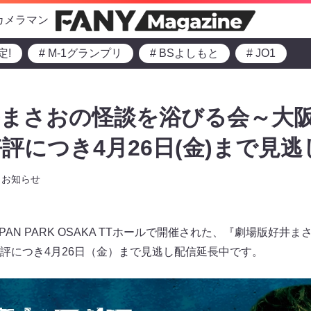
カメラマン
定!
# M-1グランプリ
# BSよしもと
# JO1
井まさおの怪談を浴びる会～大
評につき4月26日(金)まで見逃
お知らせ
JAPAN PARK OSAKA TTホールで開催された、『劇場版好
評につき4月26日（金）まで見逃し配信延長中です。