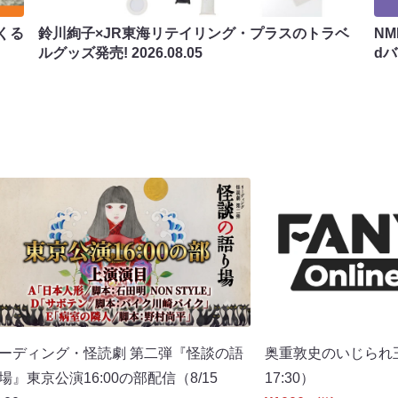
くる
鈴川絢子×JR東海リテイリング・プラスのトラベ
N
ルグッズ発売!
2026.08.05
d
ーディング・怪読劇 第二弾『怪談の語
奥重敦史のいじられ
場』東京公演16:00の部配信（8/15
17:30）