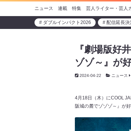
ニュース
連載
特集
芸人ライター・芸人
# ダブルインパクト2026
# 配信延長決
『劇場版好
ゾゾ～』が好
2024-04-22
ニュース
4月18日（木）にCOOL 
阪城の麓でゾゾゾ～』が好