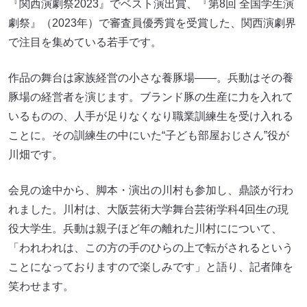
『関西演劇祭2023』でベスト演出賞、『第8回 全国学生演
劇祭』（2023年）で審査員優秀賞を受賞した、関西演劇界
で注目を集めている若手です。
作品の舞台は家族経営の小さな養豚場――。兵動はその養
豚場の経営者を演じます。ブランド豚の生産に力を入れて
いるものの、人手が足りなくなり職業訓練生を受け入れる
ことに。その訓練生の中にいた“子ども部屋おじさん”役が
川畑です。
会見の途中から、脚本・演出の川村も参加し、鼎談が行わ
れました。川村は、大阪芸術大学舞台芸術学科4回生の現
役大学生。兵動は親子ほど年の離れた川村にについて、
「われわれは、この方の手のひらの上で転がされるという
ことになっておりますので楽しみです」と語り、記者陣を
笑わせます。