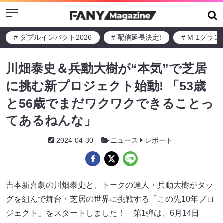
Menu
# ダブルインパクト2026
# 配信延長決定!
# M-1グラ
川畑泰史＆兵動大樹が“本気”で芝居
に挑む新プロジェクト始動! 「53歳
と56歳でまだワクワクできることっ
てあるねんな」
2024-04-30
ニュース
レポート
吉本新喜劇の川畑泰史と、トークの達人・兵動大樹がタッ
グを組んで舞台・芝居の世界に挑戦する「この先10年プロ
ジェクト」をスタートしました！ 第1弾は、6月14日