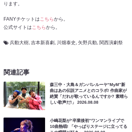
ります。
FANYチケットは
こちら
から。
公式サイトは
こちら
から。
兵動大樹
,
吉本新喜劇
,
川畑泰史
,
⽮野兵動
,
関西演劇祭
関連記事
森三中・大島＆ガンバレルーヤ“MyM”新
曲はあの伝説アニメとのコラボ! 作曲家が
絶賛「だれが歌っているんですか? 素晴ら
しい歌声だ!」
2026.08.08
小嶋花梨が“卒業後初”ワンマンライブで
10曲熱唱! 「やっぱりステージに立ってる