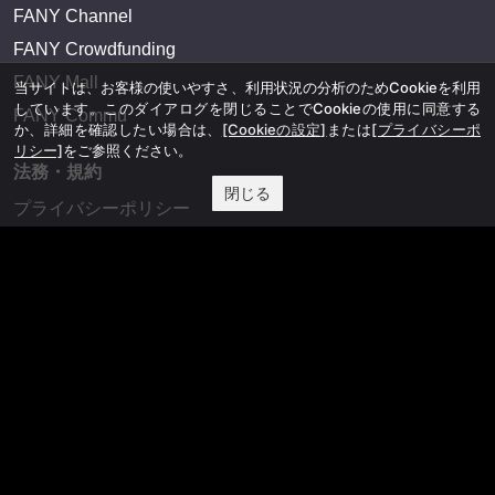
FANY Channel
FANY Crowdfunding
FANY Mall
当サイトは、お客様の使いやすさ、利用状況の分析のためCookieを利用
しています。このダイアログを閉じることでCookieの使用に同意する
FANY Commu
か、詳細を確認したい場合は、
[Cookieの設定]
または
[プライバシーポ
リシー]
をご参照ください。
法務・規約
閉じる
プライバシーポリシー
反社会的勢力排除宣言
会社情報
吉本興業株式会社
お問い合わせ
その他
よしもとニュースセンターアーカイブ