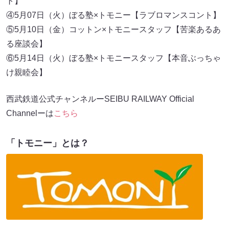
ト】
④5月07日（火）ぼる塾×トモニー【ラブロマンスコント】
⑤5月10日（金）コットン×トモニースタッフ【苦楽あるあ
る座談会】
⑥5月14日（火）ぼる塾×トモニースタッフ【本音ぶっちゃ
け親睦会】
西武鉄道公式チャンネルーSEIBU RAILWAY Official
Channelーは
こちら
「トモニー」とは？