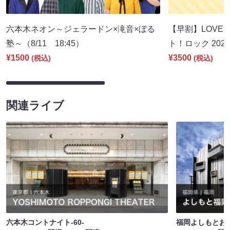
六本木ネオン～ジェラードン×滝音×ぼる
【早割】LOVE I
塾～（8/11 18:45）
ト！ロック 2026
¥1500
¥3500
(税込)
(税込)
関連ライブ
六本木コントナイト-60-
福岡よしもとお