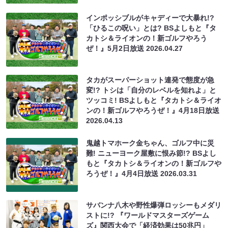
インポッシブルがキャディーで大暴れ!?
「ひるこの呪い」とは? BSよしもと『タ
カトシ＆ライオンの！新ゴルフやろう
ぜ！』5月2日放送
2026.04.27
タカがスーパーショット連発で態度が急
変!? トシは「自分のレベルを知れよ」と
ツッコミ! BSよしもと『タカトシ＆ライオ
ンの！新ゴルフやろうぜ！』4月18日放送
2026.04.13
鬼越トマホーク金ちゃん、ゴルフ中に災
難! ニューヨーク屋敷に恨み節!? BSよし
もと『タカトシ＆ライオンの！新ゴルフや
ろうぜ！』4月4日放送
2026.03.31
サバンナ八木や野性爆弾ロッシーもメダリ
ストに!? 『ワールドマスターズゲーム
ズ』関西大会で「経済効果は50兆円」