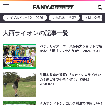
Menu
# ダブルインパクト2026
# 配信延長決定!
# M-1グラ
大西ライオンの記事一覧
バッテリィズ・エースが特大ショットで魅
せる! 『新ゴルフやろうぜ!』
2026.07.31
生田衣梨奈が歓喜! 『タカトシ＆ライオン
の！新ゴルフやろうぜ！』で熱戦
2026.07.16
タカアンドトシ、ゴルフ対決で仲良しがバ