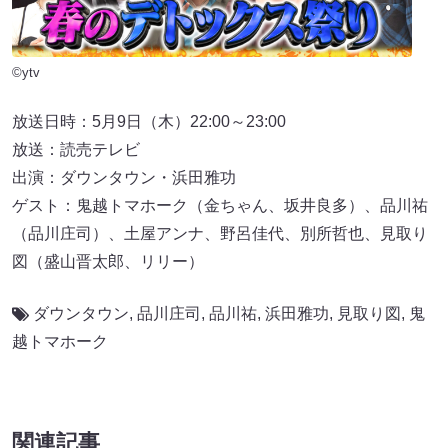
©ytv
放送日時：5月9日（木）22:00～23:00
放送：読売テレビ
出演：ダウンタウン・浜田雅功
ゲスト：鬼越トマホーク（金ちゃん、坂井良多）、品川祐
（品川庄司）、土屋アンナ、野呂佳代、別所哲也、見取り
図（盛山晋太郎、リリー）
ダウンタウン
,
品川庄司
,
品川祐
,
浜田雅功
,
見取り図
,
鬼
越トマホーク
関連記事