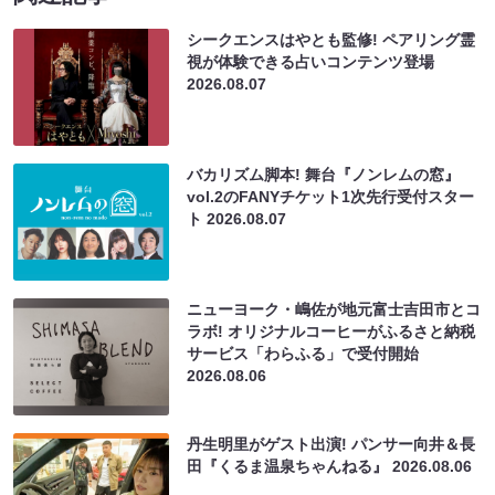
シークエンスはやとも監修! ペアリング霊
視が体験できる占いコンテンツ登場
2026.08.07
バカリズム脚本! 舞台『ノンレムの窓』
vol.2のFANYチケット1次先行受付スター
ト
2026.08.07
ニューヨーク・嶋佐が地元富士吉田市とコ
ラボ! オリジナルコーヒーがふるさと納税
サービス「わらふる」で受付開始
2026.08.06
丹生明里がゲスト出演! パンサー向井＆長
田『くるま温泉ちゃんねる』
2026.08.06