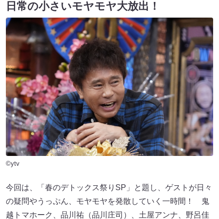
日常の小さいモヤモヤ大放出！
©ytv
今回は、「春のデトックス祭りSP」と題し、ゲストが日々
の疑問やうっぷん、モヤモヤを発散していく一時間！ 鬼
越トマホーク、品川祐（品川庄司）、土屋アンナ、野呂佳