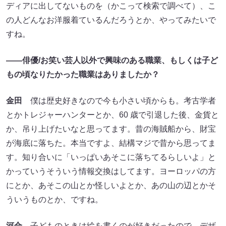
ディアに出してないものを（かこって検索で調べて）、こ
の人どんなお洋服着ているんだろうとか、やってみたいで
すね。
――俳優/お笑い芸人以外で興味のある職業、もしくは子ど
もの頃なりたかった職業はありましたか？
金田
僕は歴史好きなので今も小さい頃からも。考古学者
とかトレジャーハンターとか、60 歳で引退した後、金貨と
か、吊り上げたいなと思ってます。昔の海賊船から、財宝
が海底に落ちた。本当ですよ、結構マジで昔から思ってま
す。知り合いに「いっぱいあそこに落ちてるらしいよ」と
かっていうそういう情報交換はしてます。ヨーロッパの方
にとか、あそこの山とか怪しいよとか、あの山の辺とかそ
ういうものとか、ですね。
河合
子どものときは絵を書くのが好きだったので、デザ