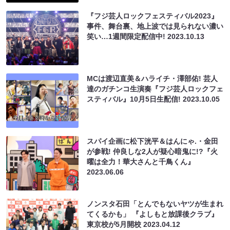
『フジ芸人ロックフェスティバル2023』
事件、舞台裏、地上波では見られない濃い
笑い…1週間限定配信中!
2023.10.13
MCは渡辺直美＆ハライチ・澤部佑! 芸人
達のガチンコ生演奏『フジ芸人ロックフェ
スティバル』10月5日生配信!
2023.10.05
スパイ企画に松下洸平＆はんにゃ.・金田
が参戦! 仲良しな2人が疑心暗鬼に!?『火
曜は全力！華大さんと千鳥くん』
2023.06.06
ノンスタ石田「とんでもないヤツが生まれ
てくるかも」 『よしもと放課後クラブ』
東京校が5月開校
2023.04.12