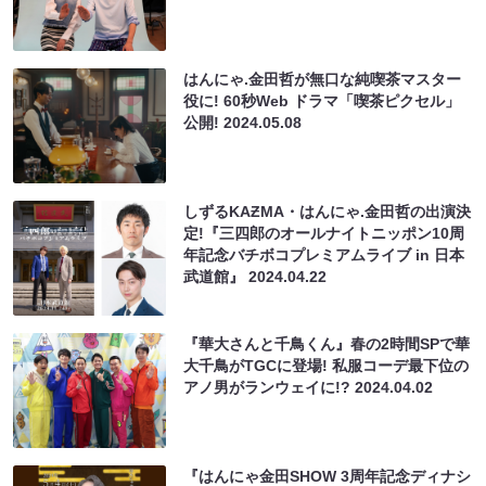
はんにゃ.金田哲が無口な純喫茶マスター
役に! 60秒Web ドラマ「喫茶ピクセル」
公開!
2024.05.08
しずるKAƵMA・はんにゃ.金田哲の出演決
定!『三四郎のオールナイトニッポン10周
年記念バチボコプレミアムライブ in 日本
武道館』
2024.04.22
『華大さんと千鳥くん』春の2時間SPで華
大千鳥がTGCに登場! 私服コーデ最下位の
アノ男がランウェイに!?
2024.04.02
『はんにゃ金田SHOW 3周年記念ディナシ