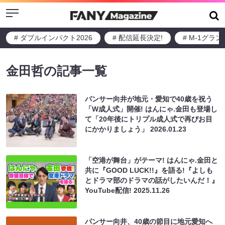
Menu
# ダブルインパクト2026
# 配信延長決定!
# M-1グラ
金田哲の記事一覧
パンサー向井が地元・愛知で40歳を祝う
「W成人式」開催! はんにゃ.金田も登場し
て「20年後にトリプル成人式で再びお目
にかかりましょう」
2026.01.23
「空港が舞台」がテーマ! はんにゃ.金田と
共に『GOOD LUCK!!』を語る!『よしも
とドラマ部のドラマの話がしたいんだ！』
YouTube配信!
2025.11.26
パンサー向井、40歳の節目に地元愛知へ