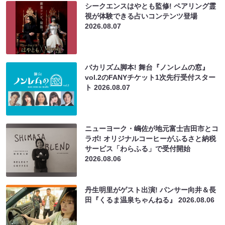
シークエンスはやとも監修! ペアリング霊
視が体験できる占いコンテンツ登場
2026.08.07
バカリズム脚本! 舞台『ノンレムの窓』
vol.2のFANYチケット1次先行受付スター
ト
2026.08.07
ニューヨーク・嶋佐が地元富士吉田市とコ
ラボ! オリジナルコーヒーがふるさと納税
サービス「わらふる」で受付開始
2026.08.06
丹生明里がゲスト出演! パンサー向井＆長
田『くるま温泉ちゃんねる』
2026.08.06