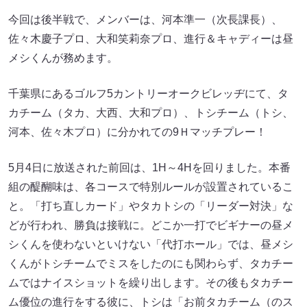
今回は後半戦で、メンバーは、河本準一（次長課長）、
佐々木慶子プロ、大和笑莉奈プロ、進行＆キャディーは昼
メシくんが務めます。
千葉県にあるゴルフ5カントリーオークビレッヂにて、タ
カチーム（タカ、大西、大和プロ）、トシチーム（トシ、
河本、佐々木プロ）に分かれての9Ｈマッチプレー！
5月4日に放送された前回は、1H～4Hを回りました。本番
組の醍醐味は、各コースで特別ルールが設置されているこ
と。「打ち直しカード」やタカトシの「リーダー対決」な
どが行われ、勝負は接戦に。どこか一打でビギナーの昼メ
シくんを使わないといけない「代打ホール」では、昼メシ
くんがトシチームでミスをしたのにも関わらず、タカチー
ムではナイスショットを繰り出します。その後もタカチー
ム優位の進行をする彼に、トシは「お前タカチーム（のス