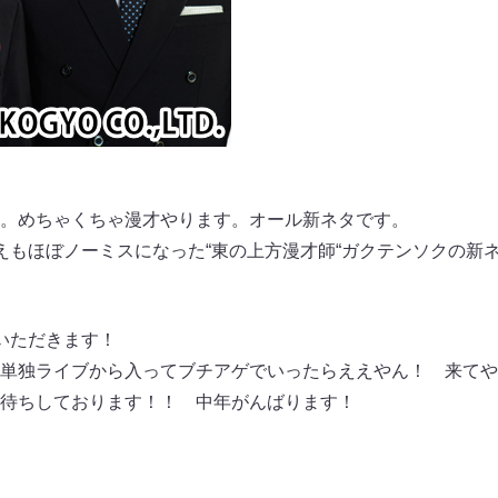
。めちゃくちゃ漫才やります。オール新ネタです。
えもほぼノーミスになった“東の上方漫才師“ガクテンソクの新
いただきます！
単独ライブから入ってブチアゲでいったらええやん！ 来てや
待ちしております！！ 中年がんばります！