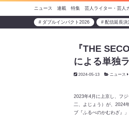
ニュース
連載
特集
芸人ライター・芸人
# ダブルインパクト2026
# 配信延長決
『THE SE
による単独ラ
2024-05-13
ニュース
2023年4月に上京し、フ
二、よじょう）が、2024
ブ『ふるべのかむわざ』」