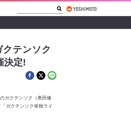
Search Form
Search
・ガクテンソク
決定!
進出のガクテンソク（奥田修
にて「ガクテンソク単独ライ