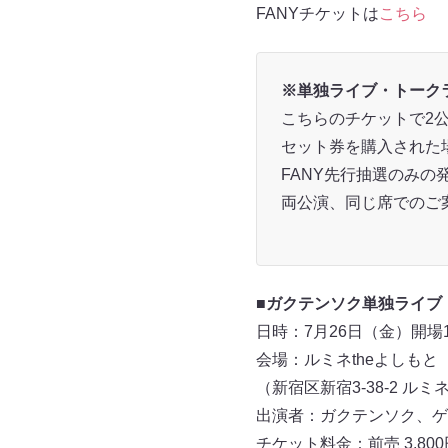
FANYチケットは
こちら
※単独ライブ・トーク
こちらのチケットで2
セット券を購入された
FANY先行抽選のみの
両公演、同じ席でのご
■ガクテンソク単独ライブ
日時：7月26日（金）開場18:3
会場：ルミネtheよしもと
（新宿区新宿3-38-2 ルミネ2
出演者：ガクテンソク、ゲ
チケット料金：前売 3,800円