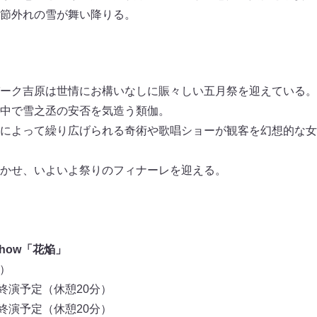
節外れの雪が舞い降りる。
ーク吉原は世情にお構いなしに賑々しい五月祭を迎えている。
中で雪之丞の安否を気造う類伽。
によって繰り広げられる奇術や歌唱ショーが観客を幻想的な女
かせ、いよいよ祭りのフィナーレを迎える。
nt Show「花焔」
日）
00 終演予定（休憩20分）
30 終演予定（休憩20分）