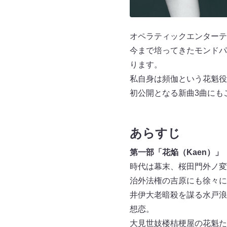
オペラティックエンターテ
今まで培ってきたモンドパ
ります。
私自身は頻伽という花魁役
初公開となる新曲3曲にも
あらすじ
第一部「花焔（Kaen）」
時代は幕末、桜田門外ノ変
治外法権の吉原にも徐々に
井伊大老暗殺を謀る水戸浪
想恋。
大見世妓楼桔梗屋の花魁た