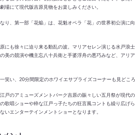
劇場にて現代版吉原見物をお楽しみください。
なり、第一部「花焔」は、花魁オペラ「花」の世界初公演に向
原にも徐々に迫り来る動乱の波。マリアセレン演じる水戸浪士
の美の競演や機主忘八十兵衛と手婆浮舟の悪巧みなど、アリア
一笑い、20分間限定のホワイエサプライズコーナーも見どこ
江戸のアミューズメントパーク吉原の賑々しい五月祭が現代の
の歌唱ショーや枠な江戸っ子たちの狂言風コントも繰り広げら
ないエンターテインメントショーとなります。