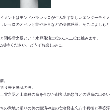
イメントはモンドパラレッロが生み出す新しいエンターテイメ
ラレッロのオペラと能や狂言などの身体感覚、そこによしもと
と関谷雪之丞という水戸藩浪士役の1人二役に挑みます。
ご期待ください。どうぞお楽しみに。
前。
迫り来る動乱の波。
士雪之丞と土暗殺の命を帯びた刺客花魁類伽との運命の出会い
ちの意地と張りの美の競演や金の亡者楼主忘八十兵衛と手婆浮