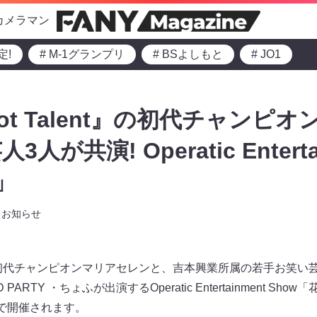
カメラマン
定!
# M-1グランプリ
# BSよしもと
# JO1
 Got Talent』の初代チャン
が共演! Operatic Enterta
」
お知らせ
alent』の初代チャンピオンマリアセレンと、吉本興業所属の若手お笑
ARTY ・ちょふが出演するOperatic Entertainment Sho
ルで開催されます。