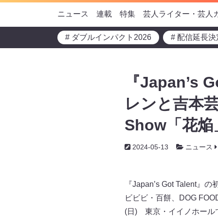
ニュース
連載
特集
芸人ライター・芸人
# ダブルインパクト2026
# 配信延長決
『Japan’s
レンと吉本芸人3人
Show「花焔
2024-05-13
ニュース
『Japan’s Got T
ビビビ・百餅、DOG FOOD P
(日) 東京・イイノホー