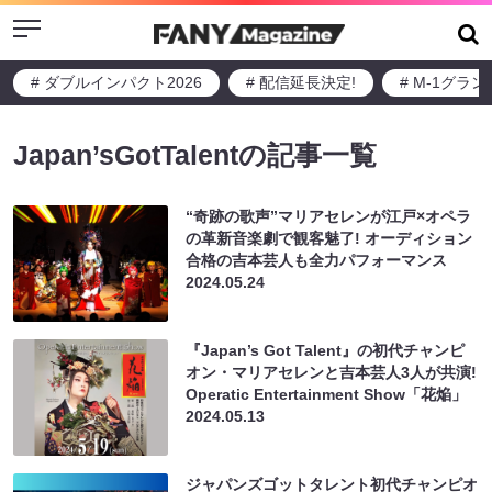
Menu
# ダブルインパクト2026
# 配信延長決定!
# M-1グラ
Japan’sGotTalentの記事一覧
“奇跡の歌声”マリアセレンが江戸×オペラ
の革新音楽劇で観客魅了! オーディション
合格の吉本芸人も全力パフォーマンス
2024.05.24
『Japan’s Got Talent』の初代チャンピ
オン・マリアセレンと吉本芸人3人が共演!
Operatic Entertainment Show「花焔」
2024.05.13
ジャパンズゴットタレント初代チャンピオ