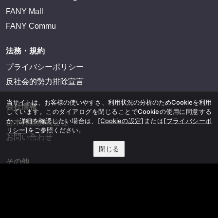
FANY Mall
FANY Commu
法務・規約
プライバシーポリシー
反社会的勢力排除宣言
当サイトは、お客様の使いやすさ、利用状況の分析のためCookieを利用
会社情報
しています。このダイアログを閉じることでCookieの使用に同意する
か、詳細を確認したい場合は、
[Cookieの設定]
または
[プライバシーポ
吉本興業株式会社
リシー]
をご参照ください。
お問い合わせ
閉じる
その他
よしもとニュースセンターアーカイブ