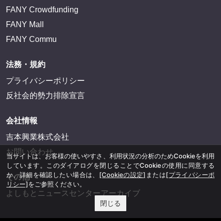
FANY Crowdfunding
FANY Mall
FANY Commu
法務・規約
プライバシーポリシー
反社会的勢力排除宣言
会社情報
吉本興業株式会社
お問い合わせ
当サイトは、お客様の使いやすさ、利用状況の分析のためCookieを利用
しています。このダイアログを閉じることでCookieの使用に同意する
か、詳細を確認したい場合は、
[Cookieの設定]
または
[プライバシーポ
その他
リシー]
をご参照ください。
よしもとニュースセンターアーカイブ
閉じる