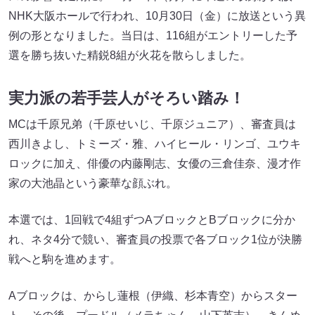
NHK大阪ホールで行われ、10月30日（金）に放送という異
例の形となりました。当日は、116組がエントリーした予
選を勝ち抜いた精鋭8組が火花を散らしました。
実力派の若手芸人がそろい踏み！
MCは千原兄弟（千原せいじ、千原ジュニア）、審査員は
西川きよし、トミーズ・雅、ハイヒール・リンゴ、ユウキ
ロックに加え、俳優の内藤剛志、女優の三倉佳奈、漫才作
家の大池晶という豪華な顔ぶれ。
本選では、1回戦で4組ずつAブロックとBブロックに分か
れ、ネタ4分で競い、審査員の投票で各ブロック1位が決勝
戦へと駒を進めます。
Aブロックは、からし蓮根（伊織、杉本青空）からスター