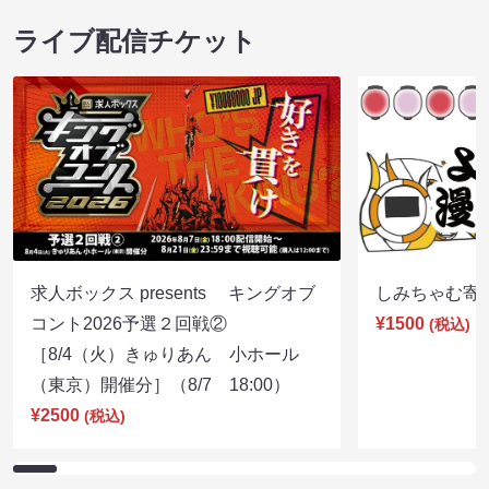
ライブ配信チケット
求人ボックス presents キングオブ
しみちゃむ寄席（
コント2026予選２回戦②
¥1500
(税込)
［8/4（火）きゅりあん 小ホール
（東京）開催分］（8/7 18:00）
¥2500
(税込)