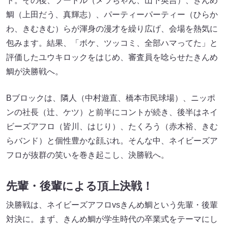
ト。その後、プードル（メラちゃん、山下英吉）、きんめ
鯛（上田だう、真輝志）、パーティーパーティー（ひらか
わ、きむきむ）らが渾身の漫才を繰り広げ、会場を熱気に
包みます。結果、「ボケ、ツッコミ、全部ハマってた」と
評価したユウキロックをはじめ、審査員を唸らせたきんめ
鯛が決勝戦へ。
Bブロックは、隣人（中村遊直、橋本市民球場）、ニッポ
ンの社長（辻、ケツ）と前半にコントが続き、後半はネイ
ビーズアフロ（皆川、はじり）、たくろう（赤木裕、きむ
らバンド）と個性豊かな顔ぶれ。そんな中、ネイビーズア
フロが抜群の笑いを巻き起こし、決勝戦へ。
先輩・後輩による頂上決戦！
決勝戦は、ネイビーズアフロvsきんめ鯛という先輩・後輩
対決に。まず、きんめ鯛が学生時代の卒業式をテーマにし