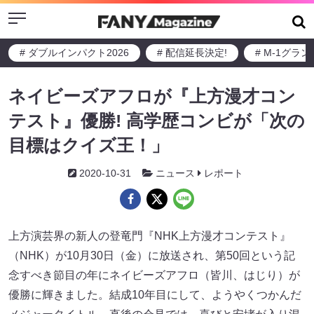
Menu
# ダブルインパクト2026
# 配信延長決定!
# M-1グラ
ネイビーズアフロが『上方漫才コン
テスト』優勝! 高学歴コンビが「次の
目標はクイズ王！」
2020-10-31
ニュース
レポート
上方演芸界の新人の登竜門『NHK上方漫才コンテスト』
（NHK）が10月30日（金）に放送され、第50回という記
念すべき節目の年にネイビーズアフロ（皆川、はじり）が
優勝に輝きました。結成10年目にして、ようやくつかんだ