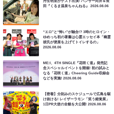
丹生明里がゲスト出演! パンサー向井＆長
田『くるま温泉ちゃんねる』
2026.08.06
“エロ”と“怖い”が融合!? 3時のヒロイン・
ゆめっち初の著書は心霊エッセイ本「幽霊
彼氏が便座を上げてトイレするの」
2026.08.06
ME:I、4TH SINGLE『花咲く道』発売記
念スペシャルイベントを開催! 初の試みと
なる「花咲く道」Cheering Guide収録会
などを実施!
2026.08.06
【密着】分刻みのスケジュールで広島を駆
け抜ける! レイザーラモン「笑う錯覚展」
1日PR大使の全貌を大公開!
2026.08.06