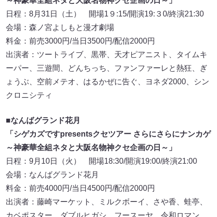
～神豪華全組ネタと大阪名物神クセ企画の日～」
日程：8月31日（土） 開場1９:15/開演19:３0/終演21:30
会場：森ノ宮よしもと漫才劇場
料金：前売3000円/当日3500円/配信2000円
出演者：ツートライブ、黒帯、天才ピアニスト、タイムキ
ーパー、三遊間、どんちっち、ファンファーレと熱狂、ぎ
ょうぶ、空前メテオ、はるかぜに告ぐ、ヨネダ2000、シン
クロニシティ
■なんばグランド花月
「シゲカズですpresentsクセツアー さらにさらにナンカゲ
～神豪華全組ネタと大阪名物神クセ企画の日～」
日程：9月10日（火） 開場18:30/開演19:00/終演21:00
会場：なんばグランド花月
料金：前売4000円/当日4500円/配信2000円
出演者：藤崎マーケット、ミルクボーイ、さや香、蛙亭、
カベポスター、ダブルヒガシ、フースーヤ、令和ロマン、