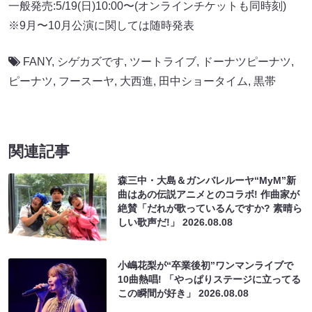
一般発売:5/19(日)10:00〜(オンラインチケットも同時刻)
※9月〜10月公演に関しては随時発表
FANY
,
シゲカズです
,
ツートライブ
,
ドーナツピーナツ
,
ピーナツ
,
フースーヤ
,
大西進
,
田中ショータイム
,
黒帯
関連記事
森三中・大島＆ガンバレルーヤ“MyM”新
曲はあの伝説アニメとのコラボ! 作曲家が
絶賛「だれが歌っているんですか? 素晴ら
しい歌声だ!」
2026.08.08
小嶋花梨が“卒業後初”ワンマンライブで
10曲熱唱! 「やっぱりステージに立ってる
この瞬間が好き」
2026.08.08