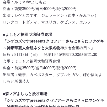
会場：ルミネtheよしもと
料金：前売3500円/当日4000円/配信2000円
出演：シゲカズです、ジェラードン（西本・かみちぃ）、
ロングコートダディ、マユリカ、ケビンス、エルフ
■よしもと福岡 大和証券劇場
「シゲカズですpresentsクセツアー さらにさらにフクゲキ
～神豪華芸人全組ネタと大阪名物神クセ企画の日～」
日程：8月18日（日） 開場19:45/開演20:00/終演21:30
会場：よしもと福岡大和証券劇場
料金：前売3500円/当日4000円/配信2000円
出演者：蛙亭、カベポスター、ダブルヒガシ、ほか福岡よ
しもと所属芸人
■森ノ宮よしもと漫才劇場
「シゲカズですpresentsクセツアー さらにさらにマンゲキ