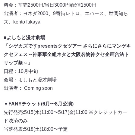
料金：前売2500円/当日3000円/配信1500円
出演者：ヨネダ2000、9番街レトロ、エバース、世間知ら
ズ、kento fukaya
■よしもと漫才劇場
「シゲカズですpresentsクセツアー さらにさらにマンゲキ
クセフェス～神豪華全組ネタと大阪名物神クセ企画合法ト
リップ祭～」
日程：10月中旬
会場：よしもと漫才劇場
出演者： Coming soon
▼FANYチケット(6月〜8月公演)
先行発売:5/15(水)11:00〜5/17(金)11:00 ※クレジットカー
ド決済のみ
当落発表:5/18(土)18:00〜予定