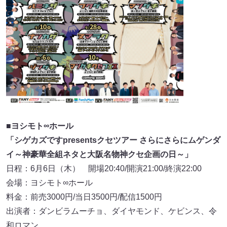
■ヨシモト∞ホール
「シゲカズですpresentsクセツアー さらにさらにムゲンダ
イ～神豪華全組ネタと大阪名物神クセ企画の日～」
日程：6月6日（木） 開場20:40/開演21:00/終演22:00
会場：ヨシモト∞ホール
料金：前売3000円/当日3500円/配信1500円
出演者：ダンビラムーチョ、ダイヤモンド、ケビンス、令
和ロマン