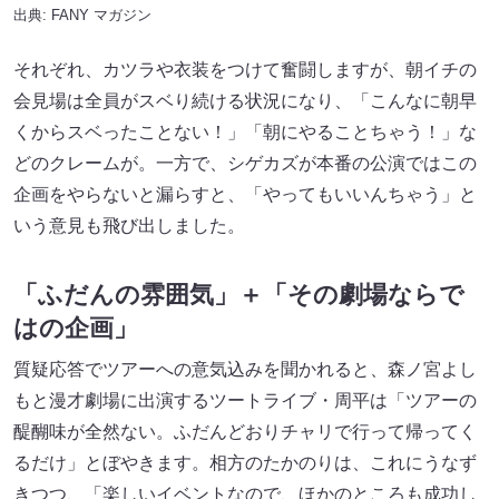
出典:
FANY マガジン
それぞれ、カツラや衣装をつけて奮闘しますが、朝イチの
会見場は全員がスベり続ける状況になり、「こんなに朝早
くからスベったことない！」「朝にやることちゃう！」な
どのクレームが。一方で、シゲカズが本番の公演ではこの
企画をやらないと漏らすと、「やってもいいんちゃう」と
いう意見も飛び出しました。
「ふだんの雰囲気」＋「その劇場ならで
はの企画」
質疑応答でツアーへの意気込みを聞かれると、森ノ宮よし
もと漫才劇場に出演するツートライブ・周平は「ツアーの
醍醐味が全然ない。ふだんどおりチャリで行って帰ってく
るだけ」とぼやきます。相方のたかのりは、これにうなず
きつつ、「楽しいイベントなので、ほかのところも成功し