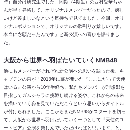
時）自分は研究生でした。同期（4期生）の西村愛華ちゃ
んが早く昇格して、オリジナルメンバーだったので、嬉し
いけど羨ましいなという気持ちで見てました。今回、オリ
ジナルポジションで、オリジナルの歌割りが嬉しいです。
本当に念願だったんです」と新公演への喜びを語りまし
た。
大阪から世界へ羽ばたいていくNMB48
他にもメンバーがそれぞれ新公演への思いを語った後、キ
ャプテンの泉が「2013年に幕が開いた『ここにだって天使
はいる』公演から10年半経ち、私たちメンバーが理想郷を
目指してガムシャラに挑戦し続ける姿や、これからの未来
を描いていく姿を見ていただこうという思いからタイトル
が付けられました。ここからまたNMB48がスタートを切っ
て、大阪から世界へ羽ばたいていく一つとして『天使のユ
ートピア』公演を楽しんでいただければと思います」と、