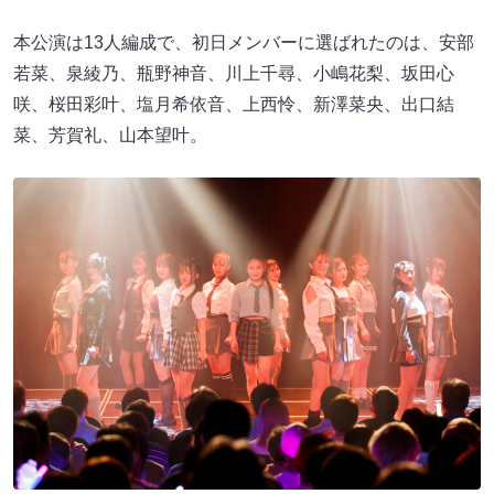
本公演は13人編成で、初日メンバーに選ばれたのは、安部
若菜、泉綾乃、瓶野神音、川上千尋、小嶋花梨、坂田心
咲、桜田彩叶、塩月希依音、上西怜、新澤菜央、出口結
菜、芳賀礼、山本望叶。