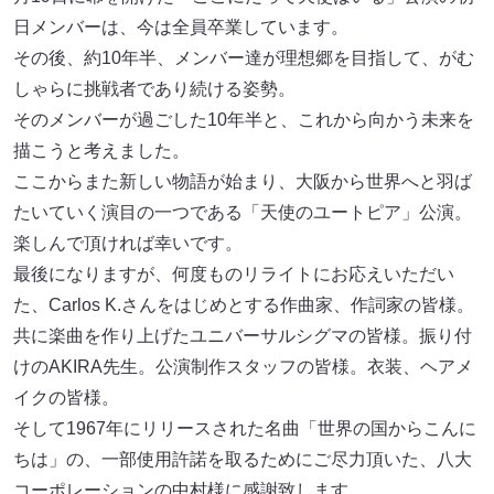
日メンバーは、今は全員卒業しています。
その後、約10年半、メンバー達が理想郷を目指して、がむ
しゃらに挑戦者であり続ける姿勢。
そのメンバーが過ごした10年半と、これから向かう未来を
描こうと考えました。
ここからまた新しい物語が始まり、大阪から世界へと羽ば
たいていく演目の一つである「天使のユートピア」公演。
楽しんで頂ければ幸いです。
最後になりますが、何度ものリライトにお応えいただい
た、Carlos K.さんをはじめとする作曲家、作詞家の皆様。
共に楽曲を作り上げたユニバーサルシグマの皆様。振り付
けのAKIRA先生。公演制作スタッフの皆様。衣装、ヘアメ
イクの皆様。
そして1967年にリリースされた名曲「世界の国からこんに
ちは」の、一部使用許諾を取るためにご尽力頂いた、八大
コーポレーションの中村様に感謝致します。