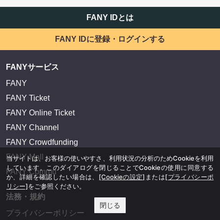
FANY IDとは
FANY IDに登録・ログインする
FANYサービス
FANY
FANY Ticket
FANY Online Ticket
FANY Channel
FANY Crowdfunding
FANY Mall
当サイトは、お客様の使いやすさ、利用状況の分析のためCookieを利用
しています。このダイアログを閉じることでCookieの使用に同意する
FANY Commu
か、詳細を確認したい場合は、
[Cookieの設定]
または
[プライバシーポ
リシー]
をご参照ください。
法務・規約
閉じる
プライバシーポリシー