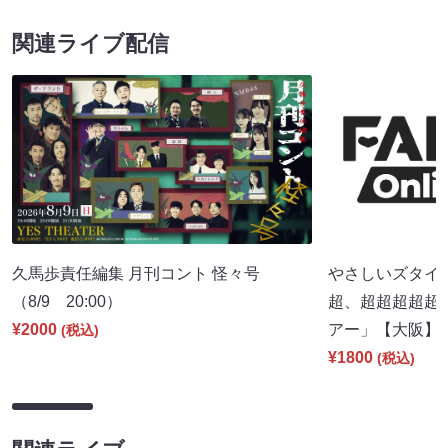
関連ライブ配信
久馬歩責任編集 月刊コント 怪々号
やさしいズタイpr
（8/9 20:00）
超、超超超超超
¥2000
アー」【大阪】（8
(税込)
¥1800
(税込)