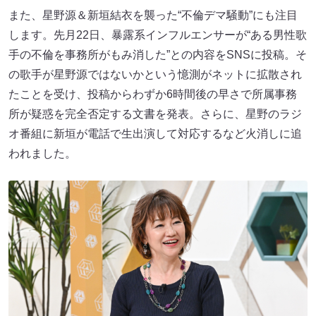
また、星野源＆新垣結衣を襲った“不倫デマ騒動”にも注目
します。先月22日、暴露系インフルエンサーが“ある男性歌
手の不倫を事務所がもみ消した”との内容をSNSに投稿。そ
の歌手が星野源ではないかという憶測がネットに拡散され
たことを受け、投稿からわずか6時間後の早さで所属事務
所が疑惑を完全否定する文書を発表。さらに、星野のラジ
オ番組に新垣が電話で生出演して対応するなど火消しに追
われました。