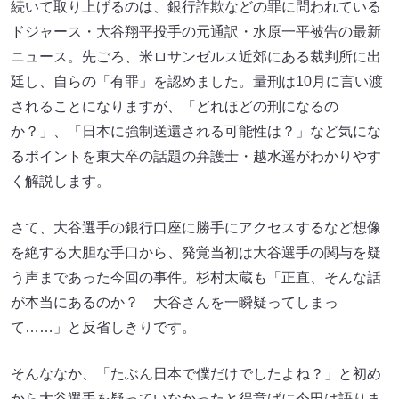
続いて取り上げるのは、銀行詐欺などの罪に問われている
ドジャース・大谷翔平投手の元通訳・水原一平被告の最新
ニュース。先ごろ、米ロサンゼルス近郊にある裁判所に出
廷し、自らの「有罪」を認めました。量刑は10月に言い渡
されることになりますが、「どれほどの刑になるの
か？」、「日本に強制送還される可能性は？」など気にな
るポイントを東大卒の話題の弁護士・越水遥がわかりやす
く解説します。
さて、大谷選手の銀行口座に勝手にアクセスするなど想像
を絶する大胆な手口から、発覚当初は大谷選手の関与を疑
う声まであった今回の事件。杉村太蔵も「正直、そんな話
が本当にあるのか？ 大谷さんを一瞬疑ってしまっ
て……」と反省しきりです。
そんななか、「たぶん日本で僕だけでしたよね？」と初め
から大谷選手を疑っていなかったと得意げに今田は語りま