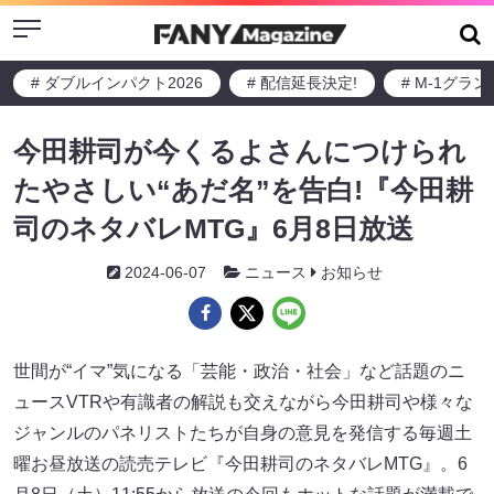
Menu
# ダブルインパクト2026
# 配信延長決定!
# M-1グラ
今田耕司が今くるよさんにつけられ
たやさしい“あだ名”を告白!『今田耕
司のネタバレMTG』6月8日放送
2024-06-07
ニュース
お知らせ
世間が“イマ”気になる「芸能・政治・社会」など話題のニ
ュースVTRや有識者の解説も交えながら今田耕司や様々な
ジャンルのパネリストたちが自身の意見を発信する毎週土
曜お昼放送の読売テレビ『今田耕司のネタバレMTG』。6