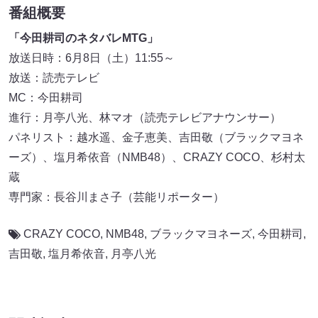
番組概要
「今田耕司のネタバレMTG」
放送日時：6月8日（土）11:55～
放送：読売テレビ
MC：今田耕司
進行：月亭八光、林マオ（読売テレビアナウンサー）
パネリスト：越水遥、金子恵美、吉田敬（ブラックマヨネ
ーズ）、塩月希依音（NMB48）、CRAZY COCO、杉村太
蔵
専門家：長谷川まさ子（芸能リポーター）
CRAZY COCO
,
NMB48
,
ブラックマヨネーズ
,
今田耕司
,
吉田敬
,
塩月希依音
,
月亭八光