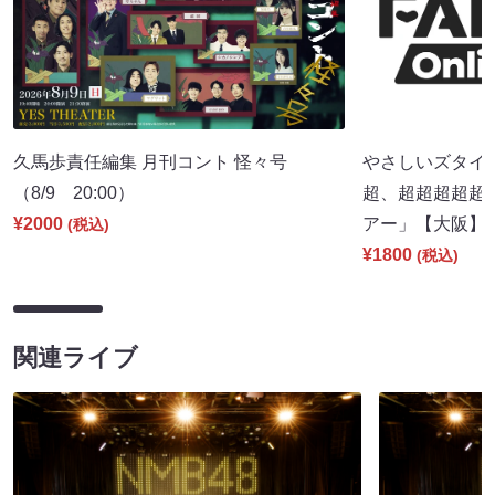
久馬歩責任編集 月刊コント 怪々号
やさしいズタイpr
（8/9 20:00）
超、超超超超超
¥2000
アー」【大阪】（8
(税込)
¥1800
(税込)
関連ライブ