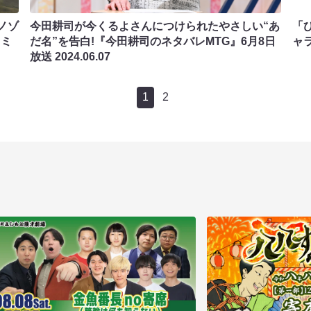
ノゾ
今田耕司が今くるよさんにつけられたやさしい“あ
「ひ
キミ
だ名”を告白!『今田耕司のネタバレMTG』6月8日
ャ
放送
2024.06.07
1
2