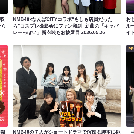
開収
NMB48×なんばCITYコラボ“もしも店員だった
お
から
ら”コスプレ撮影会にファン殺到! 新曲の「キャバ
ル
レーっぽい」新衣装もお披露目
2026.05.26
イ
PR
場!
NMB48の７人がショートドラマで演技＆脚本に挑
「