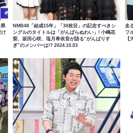
阜県
NMB48「結成15年」「30枚目」の記念すべきシ
走
受け
ングルのタイトルは「がんばらぬわい」! 小嶋花
フ
梨、坂田心咲、塩月希依音が語る“がんばりす
【
ぎ”のメンバーは!?
2024.10.03