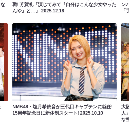
…な
戦! 芳賀礼「演じてみて『自分はこんな少女やった
ン
んや』と…」
2025.12.18
「
状
NMB48・塩月希依音が三代目キャプテンに就任!
大
!
15周年記念日に新体制スタート!
2025.10.10
人
な