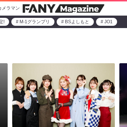
カメラマン
定!
# M-1グランプリ
# BSよしもと
# JO1