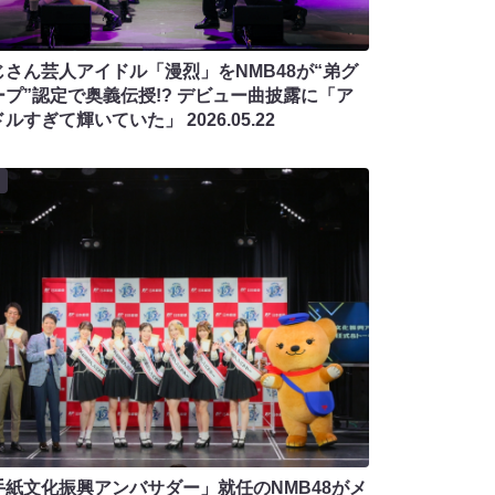
じさん芸人アイドル「漫烈」をNMB48が“弟グ
ープ”認定で奥義伝授!? デビュー曲披露に「ア
ドルすぎて輝いていた」
2026.05.22
手紙文化振興アンバサダー」就任のNMB48がメ