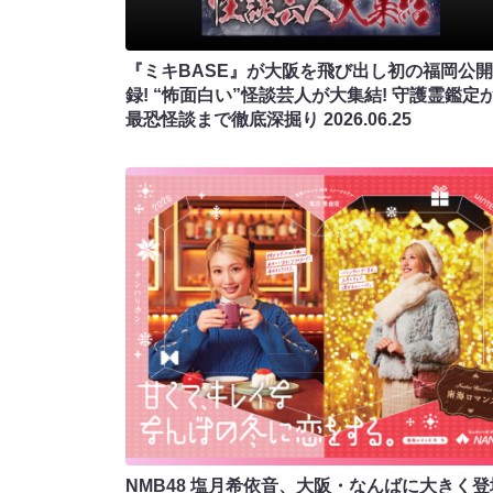
『ミキBASE』が大阪を飛び出し初の福岡公
録! “怖面白い”怪談芸人が大集結! 守護霊鑑定
最恐怪談まで徹底深掘り
2026.06.25
NMB48 塩月希依音、大阪・なんばに大きく登