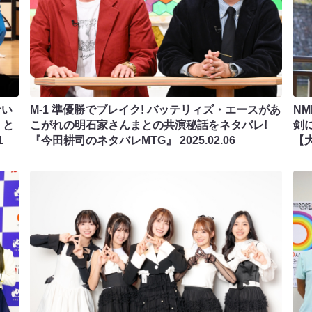
ない
M-1 準優勝でブレイク! バッテリィズ・エースがあ
N
」と
こがれの明石家さんまとの共演秘話をネタバレ!
剣
1
『今田耕司のネタバレMTG』
2025.02.06
【