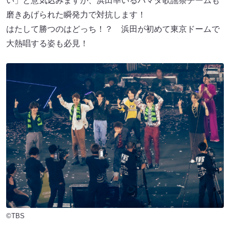
い」と意気込みますが、浜田率いるハマダ歌謡祭チームも
磨きあげられた瞬発力で対抗します！
はたして勝つのはどっち！？ 浜田が初めて東京ドームで
大熱唱する姿も必見！
©TBS