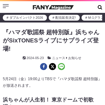
Menu
# ダブルインパクト2026
# 配信延長決定!
# M-1グラ
『ハマダ歌謡祭 超特別版』浜ちゃん
がSixTONESライブにサプライズ登
場!
2024-05-23
ニュース
お知らせ
5月24日（金）19:00よりTBSで『ハマダ歌謡祭 超特別版』
が放送されます。
浜ちゃんが人生初！ 東京ドームで初歌