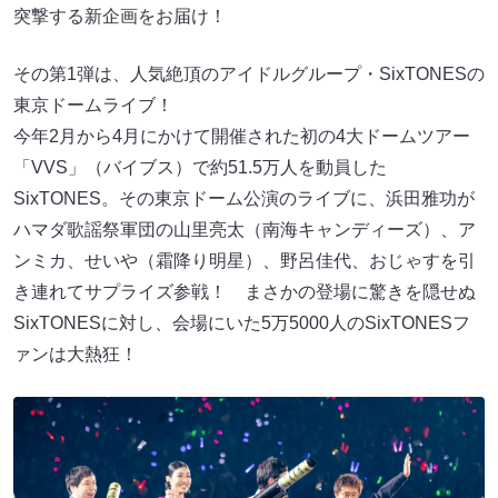
突撃する新企画をお届け！
その第1弾は、人気絶頂のアイドルグループ・SixTONESの
東京ドームライブ！
今年2月から4月にかけて開催された初の4大ドームツアー
「VVS」（バイブス）で約51.5万人を動員した
SixTONES。その東京ドーム公演のライブに、浜田雅功が
ハマダ歌謡祭軍団の山里亮太（南海キャンディーズ）、ア
ンミカ、せいや（霜降り明星）、野呂佳代、おじゃすを引
き連れてサプライズ参戦！ まさかの登場に驚きを隠せぬ
SixTONESに対し、会場にいた5万5000人のSixTONESフ
ァンは大熱狂！