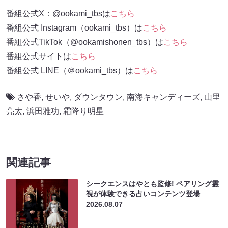
番組公式X：@ookami_tbsは
こちら
番組公式 Instagram（ookami_tbs）は
こちら
番組公式TikTok（@ookamishonen_tbs）は
こちら
番組公式サイトは
こちら
番組公式 LINE（＠ookami_tbs）は
こちら
さや香
,
せいや
,
ダウンタウン
,
南海キャンディーズ
,
山里
亮太
,
浜田雅功
,
霜降り明星
関連記事
シークエンスはやとも監修! ペアリング霊
視が体験できる占いコンテンツ登場
2026.08.07