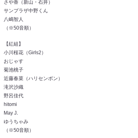
さや香（新山・石井）
サンプラザ中野くん
八嶋智人
（※50音順）
【紅組】
小川桜花（Girls2）
おじゃす
菊池桃子
近藤春菜（ハリセンボン）
滝沢沙織
野呂佳代
hitomi
May J.
ゆうちゃみ
（※50音順）