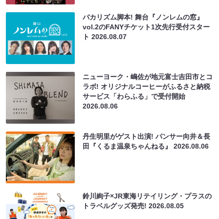
バカリズム脚本! 舞台『ノンレムの窓』
vol.2のFANYチケット1次先行受付スター
ト
2026.08.07
ニューヨーク・嶋佐が地元富士吉田市とコ
ラボ! オリジナルコーヒーがふるさと納税
サービス「わらふる」で受付開始
2026.08.06
丹生明里がゲスト出演! パンサー向井＆長
田『くるま温泉ちゃんねる』
2026.08.06
鈴川絢子×JR東海リテイリング・プラスの
トラベルグッズ発売!
2026.08.05