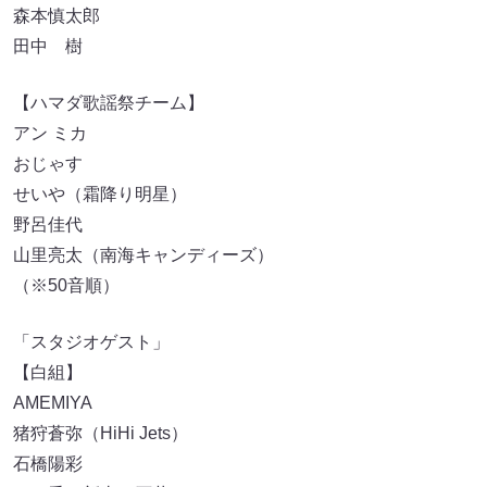
森本慎太郎
田中 樹
【ハマダ歌謡祭チーム】
アン ミカ
おじゃす
せいや（霜降り明星）
野呂佳代
山里亮太（南海キャンディーズ）
（※50音順）
「スタジオゲスト」
【白組】
AMEMIYA
猪狩蒼弥（HiHi Jets）
石橋陽彩