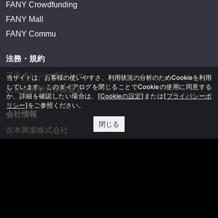
FANY Crowdfunding
FANY Mall
FANY Commu
法務・規約
プライバシーポリシー
当サイトは、お客様の使いやすさ、利用状況の分析のためCookieを利用
しています。このダイアログを閉じることでCookieの使用に同意する
反社会的勢力排除宣言
か、詳細を確認したい場合は、
[Cookieの設定]
または
[プライバシーポ
リシー]
をご参照ください。
会社情報
閉じる
吉本興業株式会社
お問い合わせ
その他
よしもとニュースセンターアーカイブ