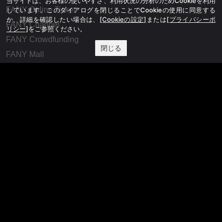
当サイトは、お客様の使いやすさ、利用状況の分析のためCookieを利用
FANY Online Ticket
しています。このダイアログを閉じることでCookieの使用に同意する
か、詳細を確認したい場合は、
[Cookieの設定]
または
[プライバシーポ
FANY Channel
リシー]
をご参照ください。
FANY Crowdfunding
閉じる
FANY Mall
FANY Commu
法務・規約
プライバシーポリシー
反社会的勢力排除宣言
会社情報
吉本興業株式会社
お問い合わせ
その他