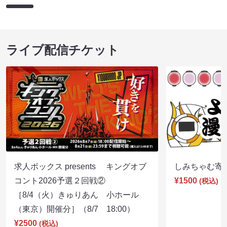
ライブ配信チケット
求人ボックス presents キングオブ
しみちゃむ寄席（
コント2026予選２回戦②
¥1500
(税込)
［8/4（火）きゅりあん 小ホール
（東京）開催分］（8/7 18:00）
¥2500
(税込)