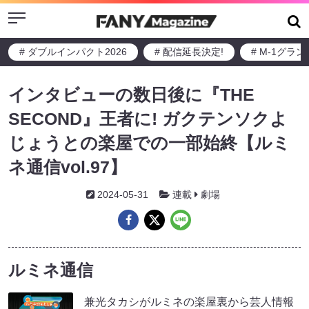
Menu
# ダブルインパクト2026
# 配信延長決定!
# M-1グラ
インタビューの数日後に『THE
SECOND』王者に! ガクテンソクよ
じょうとの楽屋での一部始終【ルミ
ネ通信vol.97】
2024-05-31
連載
劇場
ルミネ通信
兼光タカシがルミネの楽屋裏から芸人情報