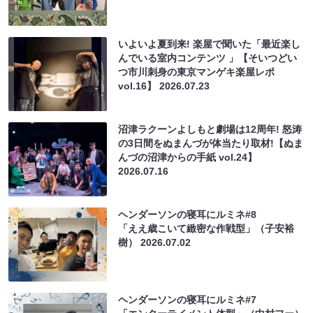
いよいよ夏到来! 楽屋で聞いた「最近楽し
んでいる室内コンテンツ 」【そいつどい
つ市川刺身の東京マンゲキ楽屋レポ
vol.16】
2026.07.23
沼津ラクーンよしもと劇場は12周年! 怒涛
の3日間をぬまんづが体当たり取材!【ぬま
んづの沼津からの手紙 vol.24】
2026.07.16
ヘンダーソンの寝耳にルミネ#8
「ええ歳こいて緻密な作戦型」（子安裕
樹）
2026.07.02
ヘンダーソンの寝耳にルミネ#7