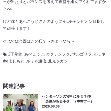
王が出たりとバランスを考えて香盤を組んでくれてますか
らね。
けど僕もあべこうじさんのようにR-1チャンピオン目指し
て頑張ります！
それでは今回はこの辺で〜さようなら〜
2丁拳銃
,
あべこうじ
,
ガクテンソク
,
サルゴリラ
,
ルミネ
theよしもと
,
ルミネ通信
,
兼光タカシ
関連記事
ヘンダーソンの寝耳にルミネ#9
「楽屋がある幸せ」（中村フー）
2026.08.06