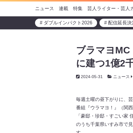
ニュース
連載
特集
芸人ライター・芸人
# ダブルインパクト2026
# 配信延長決
ブラマヨMC
に建つ1億2
2024-05-31
ニュース
毎週土曜の昼下がりに、芸
番組『ウラマヨ！』（関西ロ
「豪邸・珍邸・すごい家 
のうち千葉県いすみ市で見
す。