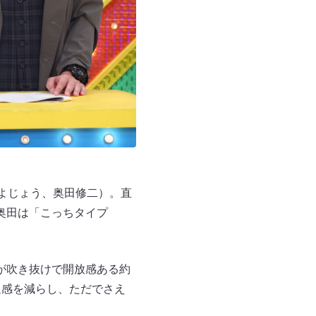
（よじょう、奥田修二）。直
奥田は「こっちタイプ
が吹き抜けで開放感ある約
迫感を減らし、ただでさえ