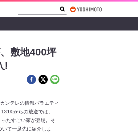
Search Form
Search
敷地400坪
!
カンテレの情報バラエティ
3:00からの放送では、
くったすごい家が登場。そ
について一足先に紹介しま