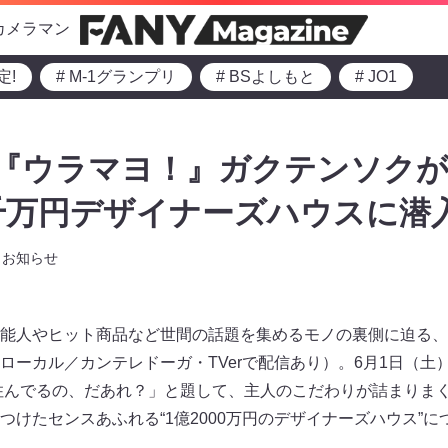
カメラマン
定!
# M-1グランプリ
# BSよしもと
# JO1
『ウラマヨ！』ガクテンソクが、
千万円デザイナーズハウスに潜入
お知らせ
能人やヒット商品など世間の話題を集めるモノの裏側に迫る、
ーカル／カンテレドーガ・TVerで配信あり）。6月1日（土）1
住んでるの、だあれ？」と題して、主人のこだわりが詰まりま
つけたセンスあふれる“1億2000万円のデザイナーズハウス”