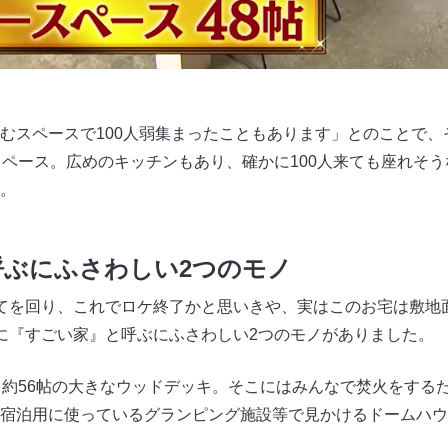
むスペースで100人弱集まったこともあります」とのことで、
スペース。広めのキッチンもあり、確かに100人来ても座れそ
。
呼ぶにふさわしい2つのモノ
てを回り、これでロケ終了かと思いきや、実はこのお宅は敷地面
に『すごい家』と呼ぶにふさわしい2つのモノがありました。
る約56帖の大きなウッドデッキ。そこにはみんなで焚火をする
宿泊用に使っているグランピング施設等で見かけるドームハウ