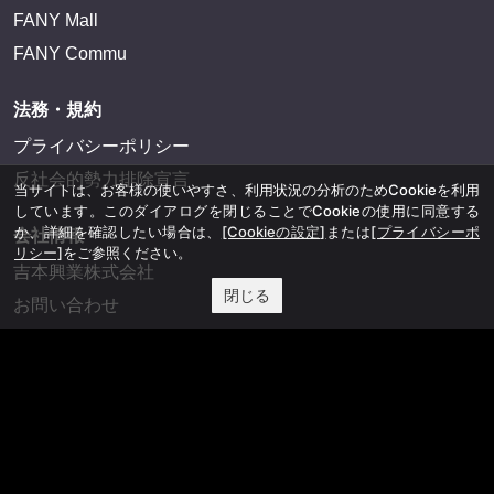
FANY Mall
FANY Commu
法務・規約
プライバシーポリシー
反社会的勢力排除宣言
当サイトは、お客様の使いやすさ、利用状況の分析のためCookieを利用
しています。このダイアログを閉じることでCookieの使用に同意する
か、詳細を確認したい場合は、
[Cookieの設定]
または
[プライバシーポ
会社情報
リシー]
をご参照ください。
吉本興業株式会社
閉じる
お問い合わせ
その他
よしもとニュースセンターアーカイブ