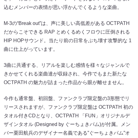
込むメンバーの表情が思い浮かんでくるような楽曲。
M-3の“Break out”は、声に美しい⾼低差がある OCTPATH
だからこそできる RAP とめくるめくフロウに圧倒される
HIP HOPサウンド。当たり前の⽇常をぶち壊す攻撃的な 1
曲に仕上がっています。
3曲に共通する、リアルを楽しむ感情を様々なジャンルで
きかせてくれる楽曲達が収録され、今作でもまた新たな
OCTPATH の魅⼒が詰まった作品から眼が離せません。
今作も通常盤、初回盤、ファンクラブ限定盤の3形態でリ
リースされますが、ファンクラブ限定盤は OCTPATH 初の
タオル付きCDとなり、OCTPATH 「FUN」オリジナルデ
ザインタオル (Designed by ぐーちょきパム)が付属。メン
バー栗⽥航兵のデザイナー名義である”ぐーちょきパム”オ