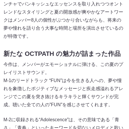
ンチャでパンキッシュなエッセンスを取り⼊れつつオント
レンドなスタイリングと夏の開放感が爽やかなアートワー
クはメンバー8⼈の個性がぶつかり合いながらも、将来の
夢や憧れを語り合う⼤事な時間と場所を演出させているの
が特徴です。
新たな OCTPATH の魅⼒が詰まった作品
今作は、メンバーがエモーショナルに弾ける、この夏のプ
レイリストサウンド。
M-1のリードトラック “FUN”は今を⽣きる⼈への、夢や憧
れを象徴したポジティブなメッセージと疾⾛感溢れるアレ
ンジでこの夏を突き抜けるキラキラと輝くサウンドが完
成。聴いた全ての⼈の”FUN”を感じさせてくれます。
M-2に収録される“Adolescence”は、その意味である「⻘
さ」「⻘春」といったキーワードを切ないメロディと歌い