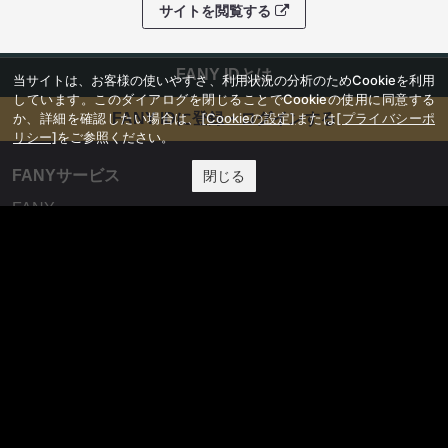
サイトを閲覧する
FANY IDとは
当サイトは、お客様の使いやすさ、利用状況の分析のためCookieを利用
しています。このダイアログを閉じることでCookieの使用に同意する
か、詳細を確認したい場合は、
[Cookieの設定]
または
[プライバシーポ
FANY IDに登録・ログインする
リシー]
をご参照ください。
FANYサービス
閉じる
FANY
FANY Ticket
FANY Online Ticket
FANY Channel
FANY Crowdfunding
FANY Mall
FANY Commu
法務・規約