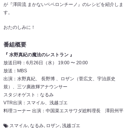
が『澤田流 まかないペペロンチーノ』のレシピを紹介しま
す。
おたのしみに！
番組概要
『 水野真紀の魔法のレストラン 』
放送日時：6月26日（水） 19:00 〜 20:00
放送：MBS
出演：水野真紀、 長野博 、ロザン（菅広文、宇治原史
規）、三ツ廣政輝アナウンサー
スタジオゲスト：なるみ
VTR出演：スマイル、浅越ゴエ
料理コーナー 出演：中国菜エスサワダ総料理長 澤田州平
スマイル
,
なるみ
,
ロザン
,
浅越ゴエ