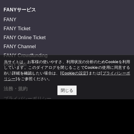
FANYサービス
FANY
FANY Ticket
FANY Online Ticket
FANY Channel
FANY Crowdfunding
当サイトは、お客様の使いやすさ、利用状況の分析のためCookieを利用
FANY Mall
しています。このダイアログを閉じることでCookieの使用に同意する
か、詳細を確認したい場合は、
[Cookieの設定]
または
[プライバシーポ
FANY Commu
リシー]
をご参照ください。
法務・規約
閉じる
プライバシーポリシー
反社会的勢力排除宣言
会社情報
吉本興業株式会社