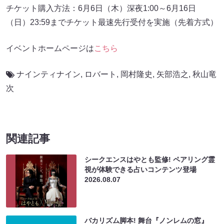
チケット購入方法：6月6日（木）深夜1:00～6月16日
（日）23:59までチケット最速先行受付を実施（先着方式）
イベントホームページは
こちら
ナインティナイン
,
ロバート
,
岡村隆史
,
矢部浩之
,
秋山竜
次
関連記事
シークエンスはやとも監修! ペアリング霊
視が体験できる占いコンテンツ登場
2026.08.07
バカリズム脚本! 舞台『ノンレムの窓』