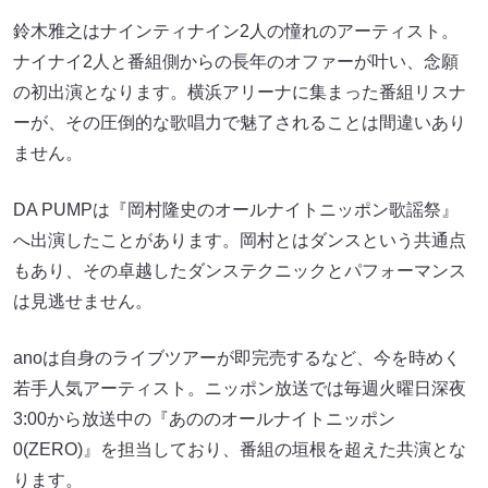
鈴木雅之はナインティナイン2人の憧れのアーティスト。
ナイナイ2人と番組側からの長年のオファーが叶い、念願
の初出演となります。横浜アリーナに集まった番組リスナ
ーが、その圧倒的な歌唱力で魅了されることは間違いあり
ません。
DA PUMPは『岡村隆史のオールナイトニッポン歌謡祭』
へ出演したことがあります。岡村とはダンスという共通点
もあり、その卓越したダンステクニックとパフォーマンス
は見逃せません。
anoは自身のライブツアーが即完売するなど、今を時めく
若手人気アーティスト。ニッポン放送では毎週火曜日深夜
3:00から放送中の『あののオールナイトニッポン
0(ZERO)』を担当しており、番組の垣根を超えた共演とな
ります。