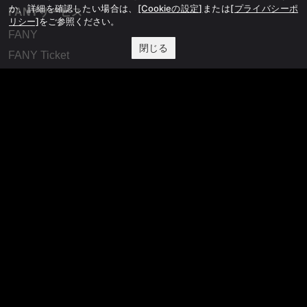
か、詳細を確認したい場合は、
[Cookieの設定]
または
[プライバシーポ
FANYサービス
リシー]
をご参照ください。
FANY
閉じる
FANY Ticket
FANY Online Ticket
FANY Channel
FANY Crowdfunding
FANY Mall
FANY Commu
法務・規約
プライバシーポリシー
反社会的勢力排除宣言
会社情報
吉本興業株式会社