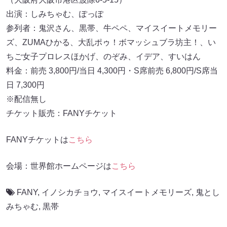
出演：しみちゃむ、ぽっぽ
参列者：鬼沢さん、黒帯、牛ペペ、マイスイートメモリー
ズ、ZUMAひかる、大乱ポゥ！ボマッシュブラ坊主！、い
ちご女子プロレスほかげ、のぞみ、イデア、すいはん
料金：前売 3,800円/当日 4,300円・S席前売 6,800円/S席当
日 7,300円
※配信無し
チケット販売：FANYチケット
FANYチケットは
こちら
会場：世界館ホームページは
こちら
FANY
,
イノシカチョウ
,
マイスイートメモリーズ
,
鬼とし
みちゃむ
,
黒帯