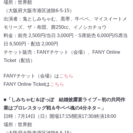
場所：世界館
（大阪府大阪市港区波除6-5-15）
出演者：鬼としみちゃむ、黒帯、牛ペペ、マイスイートメ
モリーズ、ザ・布団、茜250cc、イノシカチョウ
料金：前売 2,500円/当日 3,000円・S席前売 6,000円/S席当
日 6,500円・配信 2,000円
チケット販売：FANYチケット（会場）、FANY Online
Ticket（配信）
FANYチケット（会場）は
こちら
FANY Online Ticketは
こちら
■「しみちゃむ＆ぽっぽ 結婚披露宴ライブ～初の共同作
業はプロレスタッグ戦＆牛ペペ魂の4分ネタ～」
日時：7月14日（日）開場17:15/開演17:30/終演19:00
場所：世界館
（大阪府大阪市港区波除6-5-15）