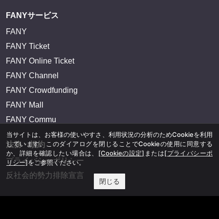
FANYサービス
FANY
FANY Ticket
FANY Online Ticket
FANY Channel
FANY Crowdfunding
FANY Mall
FANY Commu
当サイトは、お客様の使いやすさ、利用状況の分析のためCookieを利用
しています。このダイアログを閉じることでCookieの使用に同意する
法務・規約
か、詳細を確認したい場合は、
[Cookieの設定]
または
[プライバシーポ
プライバシーポリシー
リシー]
をご参照ください。
反社会的勢力排除宣言
閉じる
会社情報
吉本興業株式会社