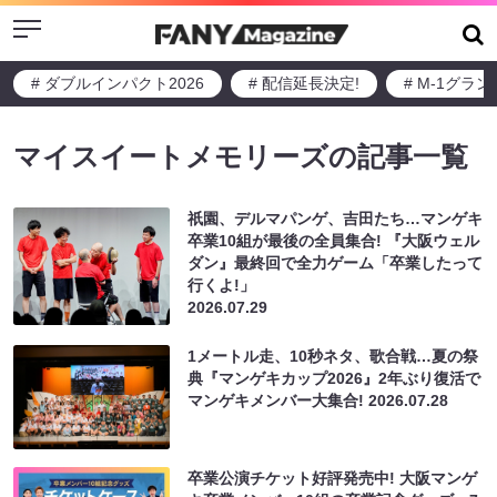
Menu
# ダブルインパクト2026
# 配信延長決定!
# M-1グラ
マイスイートメモリーズの記事一覧
祇園、デルマパンゲ、吉田たち…マンゲキ
卒業10組が最後の全員集合! 『大阪ウェル
ダン』最終回で全力ゲーム「卒業したって
行くよ!」
2026.07.29
1メートル走、10秒ネタ、歌合戦…夏の祭
典『マンゲキカップ2026』2年ぶり復活で
マンゲキメンバー大集合!
2026.07.28
卒業公演チケット好評発売中! 大阪マンゲ