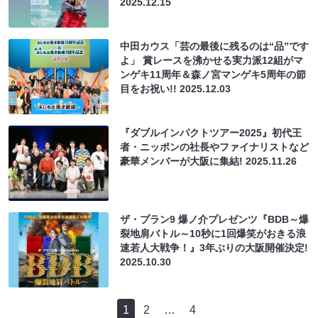
2025.12.15
中田カウス「芸の最後に残るのは“品”です
よ」 賞レースを沸かせる実力派12組がマ
ンゲキ11周年＆森ノ宮マンゲキ5周年の節
目をお祝い!!
2025.12.03
『ダブルインパクトツアー2025』初代王
者・ニッポンの社長やファイナリストなど
豪華メンバーが大阪に集結!
2025.11.26
ザ・プラン9 爆ノ介プレゼンツ『BDB～爆
裂地肩バトル～10秒に1回爆笑がおきる浪
速若人大戦争！』3年ぶりの大阪開催決定!
2025.10.30
1
2
…
4