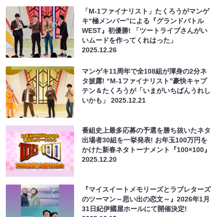
「M-1ファイナリスト」たくろうがマンゲ
キ“極メンバー”による『グランドバトル
WEST』初優勝! 「ツートライブさんがい
いムードを作ってくれはった」
2025.12.26
マンゲキ11周年で全108組が渾身の2分ネ
タ披露! “M-1ファイナリスト”豪快キャプ
テン＆たくろうが「いまがいちばんうれし
いかも」
2025.12.21
番組史上最多応募の予選を勝ち抜いたネタ
出場者30組を一挙発表! お年玉100万円を
かけた新春ネタトーナメント『100×100』
2025.12.20
『マイスイートメモリーズとラブレターズ
のツーマン～思い出の恋文～』2026年1月
31日紀伊國屋ホールにて開催決定!