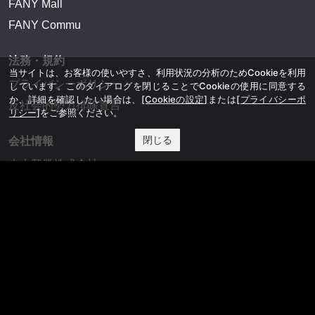
FANY Mall
FANY Commu
法務・規約
当サイトは、お客様の使いやすさ、利用状況の分析のためCookieを利用
プライバシーポリシー
しています。このダイアログを閉じることでCookieの使用に同意する
か、詳細を確認したい場合は、
[Cookieの設定]
または
[プライバシーポ
反社会的勢力排除宣言
リシー]
をご参照ください。
閉じる
会社情報
吉本興業株式会社
お問い合わせ
その他
よしもとニュースセンターアーカイブ
©YOSHIMOTO KOGYO, All Rights Reserved.