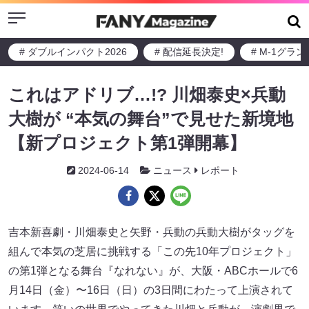
Menu
# ダブルインパクト2026
# 配信延長決定!
# M-1グラ
これはアドリブ…!? 川畑泰史×兵動
大樹が “本気の舞台”で見せた新境地
【新プロジェクト第1弾開幕】
2024-06-14
ニュース
レポート
吉本新喜劇・川畑泰史と矢野・兵動の兵動大樹がタッグを
組んで本気の芝居に挑戦する「この先10年プロジェクト」
の第1弾となる舞台『なれない』が、大阪・ABCホールで6
月14日（金）〜16日（日）の3日間にわたって上演されて