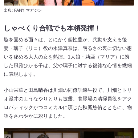
出典:
FANY マガジン
しゃべくり合戦でも本領発揮！
脇を固める面々は、とにかく個性豊か。兵動を支える後
妻・璃子（リコ）役の永津真奈は、明るさの裏に切ない想
いを秘める大人の女を熱演。1人娘・莉亜（マリア）に扮
した風雅ひかる子は、父や璃子に対する複雑な心情を繊細
に表現します。
小山栄華と田島晴香は川畑の同僚訓練生役で、川畑とトリ
オ漫才のようなやりとりも披露。養豚場の清掃員役をアク
ロバティックかつコミカルに演じた秋庭悠佑とともに、物
語をさわやかに彩りました。