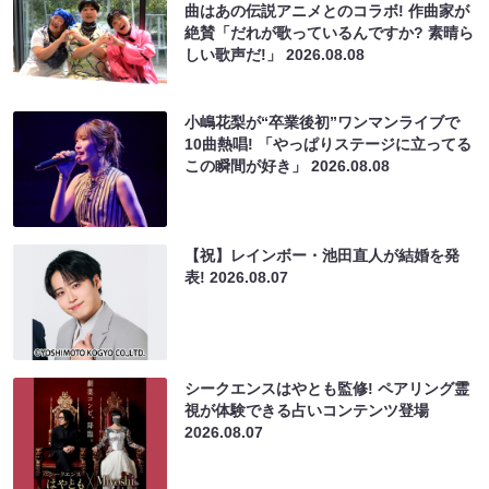
曲はあの伝説アニメとのコラボ! 作曲家が
絶賛「だれが歌っているんですか? 素晴ら
しい歌声だ!」
2026.08.08
小嶋花梨が“卒業後初”ワンマンライブで
10曲熱唱! 「やっぱりステージに立ってる
この瞬間が好き」
2026.08.08
【祝】レインボー・池田直人が結婚を発
表!
2026.08.07
シークエンスはやとも監修! ペアリング霊
視が体験できる占いコンテンツ登場
2026.08.07