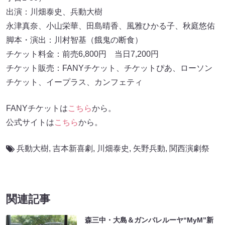
出演：川畑泰史、兵動大樹
永津真奈、小山栄華、田島晴香、風雅ひかる子、秋庭悠佑
脚本・演出：川村智基（餓鬼の断食）
チケット料金：前売6,800円 当日7,200円
チケット販売：FANYチケット、チケットぴあ、ローソン
チケット、イープラス、カンフェティ
FANYチケットは
こちら
から。
公式サイトは
こちら
から。
兵動大樹
,
吉本新喜劇
,
川畑泰史
,
⽮野兵動
,
関西演劇祭
関連記事
森三中・大島＆ガンバレルーヤ“MyM”新