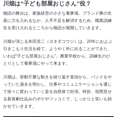
川畑は“子ども部屋おじさん”役？
物語の舞台は、家族経営の小さな養豚場。ブランド豚の生
産に力を入れるなか、人手不足を解消するため、職業訓練
生を受け入れるところから物語が展開していきます。
川畑が演じる米田浩二（ヨネダコウジ）は、20年におよぶ
引きこもり生活を経て、ようやく外に出ることができた、
いわば“子ども部屋おじさん”。農業学校から、訓練生のひ
とりとして養豚場にやって来ます。
川畑は、挙動不審な動きを繰り返す冒頭から、バンドをや
っていた過去を明かし、仕事やコミュニケーションを通じ
て徐々に変わっていく姿を自然体で好演。時折、垣間見せ
る新喜劇仕込みのボケやツッコミで、しっかりと笑いも効
かせていきます。