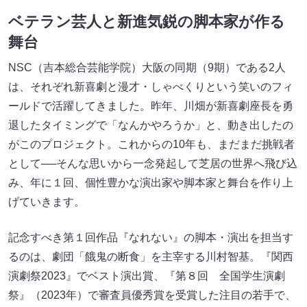
ベテラン芸人と新進気鋭の脚本家が作る
舞台
NSC（吉本総合芸能学院）大阪の同期（9期）である2人
は、それぞれ新喜劇と漫才・しゃべくりという笑いのフィ
ールドで活躍してきました。昨年、川畑が新喜劇座長を勇
退したタイミングで「なんかやろうか」と、動き出したの
がこのプロジェクト。これからの10年も、まだまだ挑戦者
として──そんな思いから一念発起して芝居の世界へ飛び込
み、年に１回、個性豊かな演出家や脚本家と舞台を作り上
げていきます。
記念すべき第１回作品『なれない』の脚本・演出を担当す
るのは、劇団「餓鬼の断食」を主宰する川村智基。『関西
演劇祭2023』でベスト演出賞、『第８回 全国学生演劇
祭』（2023年）で審査員優秀賞を受賞した注目の若手で、