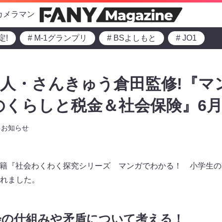
カメラマン
定!
# M-1グランプリ
# BSよしもと
# JO1
人・さんきゅう倉田監修!『マ
のくらしと税金＆社会保険』6月2
お知らせ
）、書籍『社会わくわく探究シリーズ マンガでわかる！ 小学生
れました。
会の仕組みや矛盾について考える！