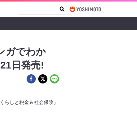
Search Form
Search
ンガでわか
1日発売!
のくらしと税金＆社会保険』