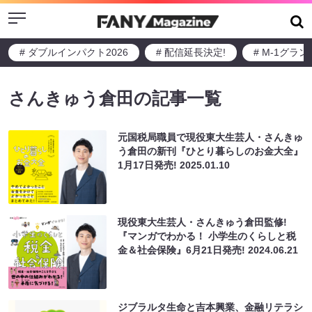
Menu
# ダブルインパクト2026
# 配信延長決定!
# M-1グラ
さんきゅう倉田の記事一覧
元国税局職員で現役東大生芸人・さんきゅ
う倉田の新刊『ひとり暮らしのお金大全』
1月17日発売!
2025.01.10
現役東大生芸人・さんきゅう倉田監修!
『マンガでわかる！ 小学生のくらしと税
金＆社会保険』6月21日発売!
2024.06.21
ジブラルタ生命と吉本興業、金融リテラシ