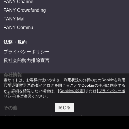
FANY Channel
FANY Crowdfunding
FANY Mall
FANY Commu
法務・規約
プライバシーポリシー
反社会的勢力排除宣言
会社情報
当サイトは、お客様の使いやすさ、利用状況の分析のためCookieを利用
吉本興業株式会社
しています。このダイアログを閉じることでCookieの使用に同意する
か、詳細を確認したい場合は、
[Cookieの設定]
または
[プライバシーポ
お問い合わせ
リシー]
をご参照ください。
閉じる
その他
よしもとニュースセンターアーカイブ