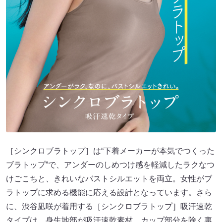
［シンクロブラトップ］は“下着メーカーが本気でつくった
ブラトップ”で、アンダーのしめつけ感を軽減したラクなつ
けごこちと、きれいなバストシルエットを両⽴。女性がブ
ラトップに求める機能に応える設計となっています。さら
に、渋谷凪咲が着用する［シンクロブラトップ］吸汗速乾
タイプは、身生地部が吸汗速乾素材、カップ部分を除く裏