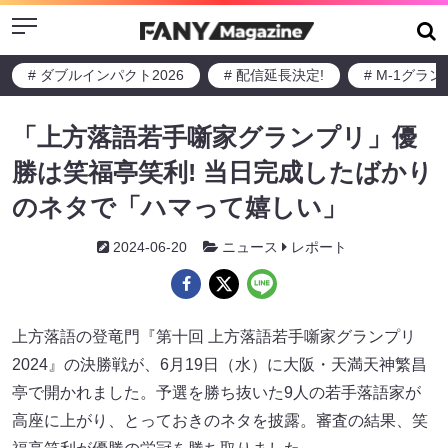
Menu
# ダブルインパクト2026
# 配信延長決定!
# M-1グラ
「上方落語若手噺家グランプリ」優
勝は笑福亭笑利! 当日完成したばかり
のネタで「ハマって嬉しい」
2024-06-20
ニュース
レポート
上方落語の登竜門『第十回 上方落語若手噺家グランプリ
2024』の決勝戦が、6月19日（水）に大阪・天満天神繁昌
亭で開かれました。予選を勝ち抜いた9人の若手落語家が
高座に上がり、とっておきのネタを披露。審査の結果、笑