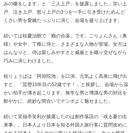
みの噺をします」と「三人上戸」を披露しました。笑い上
戸、泣き上戸、怒り上戸の3つを一手に引き受けためんど
くさい男を愛嬌たっぷりに演じ、会場を盛り上げます。
続いては桂慶治朗で「癪の合薬」です。ごりょんさん（奥
様）や女中、丁稚に侍と、さまざまな人物が登場。女方は
はんなりと、侍は親しみやすさと威厳とを織り交ぜながら
巧みに演じわけました。
桂りょうばは「阿弥陀池」を口演。元気よく高座に飛び出
すと、「芸歴10年目の52歳です！」と挨拶し、会場から温
かい拍手が沸き起こります。無学な男と博識な男の対比を
鮮やかに、絶妙な間合いでテンポよく魅せました。
続いて笑福亭笑利が披露したのは創作落語の「或る夏の出
来事」。日本人より日本を知る外国人旅行客に質問攻めに