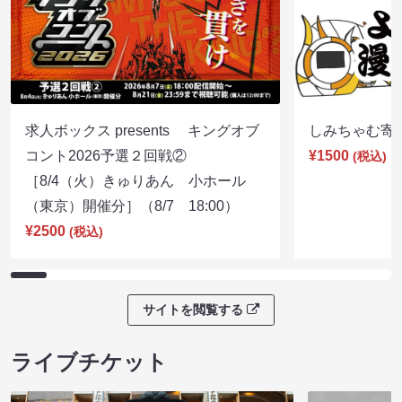
求人ボックス presents キングオブ
しみちゃむ寄席（
コント2026予選２回戦②
¥1500
(税込)
［8/4（火）きゅりあん 小ホール
（東京）開催分］（8/7 18:00）
¥2500
(税込)
サイトを閲覧する
ライブチケット