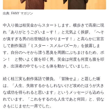
出典:
FANY マガジン
中入り後は桂笑金からスタートします。横歩きで高座に現
れ「ありがとうございま～す！」と元気よく挨拶。「へそ
が臭すぎる男の出世物語をやりまーす！」と高らかに宣言
して創作落語「ミスター・スメルバズーカ」を披露しま
す。自分のへそから漂う悪臭を周囲にぶちまけるため、ポ
ン！ と勢いよく腹を叩く男。笑金は何度も何度も腹を叩
き、出演者の中でもっとも体を動かしていました。
続く桂三実も創作落語で勝負。「冒険せよ」と題した噺
は、「人生、失敗するかもしれないけど攻めたほうが大き
な成功を得られると思います」というメッセージも込めら
れています。「これをするのも人生であと何回」と、切な
さもにじませた一席でした。