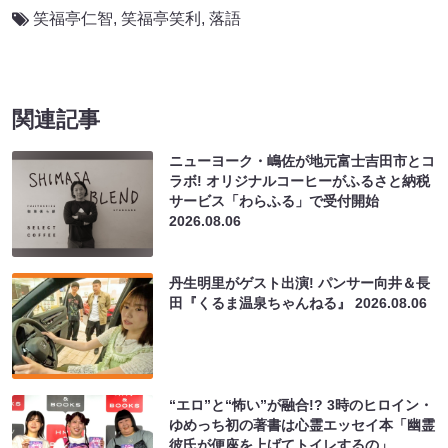
笑福亭仁智
,
笑福亭笑利
,
落語
関連記事
ニューヨーク・嶋佐が地元富士吉田市とコ
ラボ! オリジナルコーヒーがふるさと納税
サービス「わらふる」で受付開始
2026.08.06
丹生明里がゲスト出演! パンサー向井＆長
田『くるま温泉ちゃんねる』
2026.08.06
“エロ”と“怖い”が融合!? 3時のヒロイン・
ゆめっち初の著書は心霊エッセイ本「幽霊
彼氏が便座を上げてトイレするの」