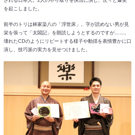
される日本人。2人のやり取りを快活に演じ、次々と爆笑
を起こしました。
前半のトリは林家染八の「浮世床」。字が読めない男が見
栄を張って「太閤記」を朗読しようとするのですが……。
壊れたCDのようにリピートする様子や動揺を表情豊かに口
演し、技巧派の実力を見せつけました。