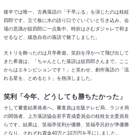
後半では唯一、古典落語の「千早ふる」を演じたのは桂紋
四郎です。立て板に水の語り口でぐいぐいと引き込み、会
場の意識が紋四郎に一点集中。時折はさむダジャレで和ま
せるなど、緩急自在の落語で魅了しました。
大トリを飾ったのは月亭希遊。笑顔を浮かべて飛び出して
きた希遊は、「ちゃんとした落語は紋四郎さんまで。ここ
からはエキシビションです！」と笑わせ、創作落語の「流
れる星を、とめるヒト」を熱演しました。
笑利「今年、どうしても勝ちたかった」
そして審査結果発表へ。審査員は在阪テレビ局、ラジオ局
の関係者、上方落語協会若手育成委員会の桂枝女太委員長
らです。結果は、笑福亭笑利が優勝、笑福亭呂好が準優勝
となり、それぞれ賞金40万と10万円を手にしました。