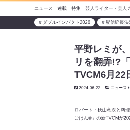
ニュース
連載
特集
芸人ライター・芸人
# ダブルインパクト2026
# 配信延長決
平野レミが
リを翻弄!?
TVCM6月2
2024-06-22
ニュース
ロバート・秋山竜次と料理
ごはん®」の新TVCMが2