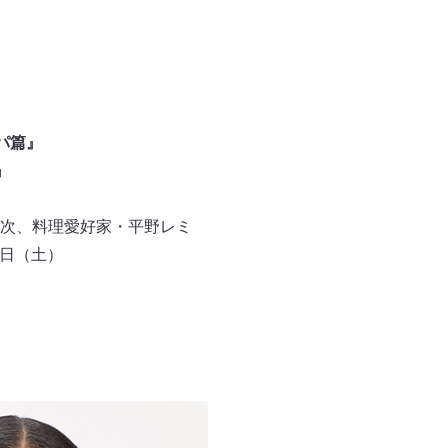
パ篇』
』
次、料理愛好家・平野レミ
2日（土）