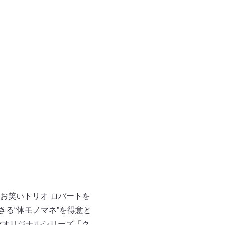
にお笑いトリオ ロバートを
きる“体モノマネ”を得意と
ixオリジナルシリーズ「ク