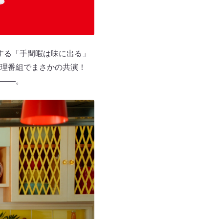
する「手間暇は味に出る」
料理番組でまさかの共演！
——。