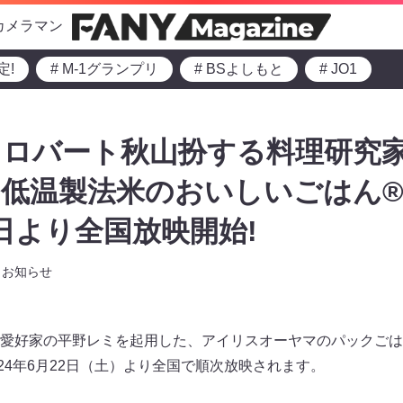
カメラマン
定!
# M-1グランプリ
# BSよしもと
# JO1
、ロバート秋山扮する料理研究
「低温製法米のおいしいごはん
2日より全国放映開始!
お知らせ
愛好家の平野レミを起用した、アイリスオーヤマのパックごは
024年6月22日（土）より全国で順次放映されます。