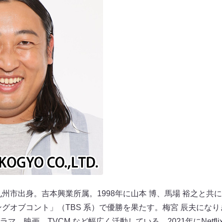
九州市出身。吉本興業所属。1998年に山本 博、馬場 裕之と共
ングオブコント」（TBS 系）で優勝を果たす。梅宮 辰夫になり
マ、映画、TVCM など幅広く活動している。2021年にNetfl