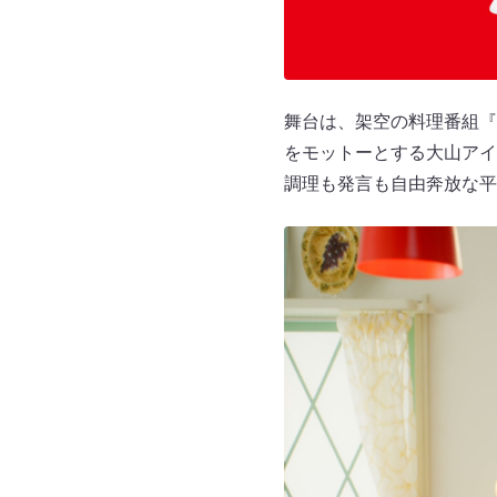
舞台は、架空の料理番組『
をモットーとする大山ア
調理も発言も自由奔放な平