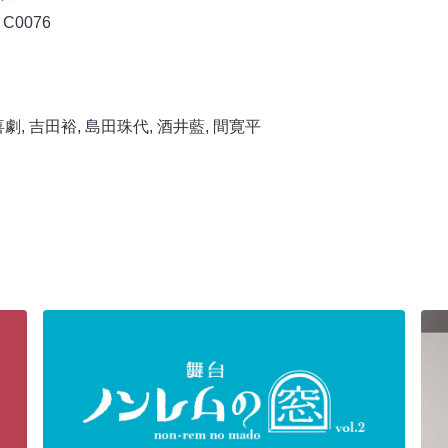
 C0076
喜劇
,
吉田裕
,
島田珠代
,
酒井藍
,
間寛平