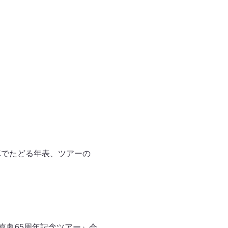
真でたどる年表、ツアーの
本新喜劇65周年記念ツアー』会