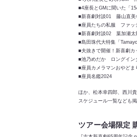
■4座長とGMに聞いた「1
■新喜劇対談01 藤山直美
■座員たちの私服 ファッ
■新喜劇対談02 葉加瀬太
■島田珠代大特集「Tamayo’
■夫抜きで開催！新喜劇カ
■池乃めだか ロングイン
■座員カメラマンおやどま
■座員名鑑2024
ほか、松本幸四郎、西川貴
スケジュール一覧なども掲
ツアー会場限定 
『吉本新喜劇65周年記念 o