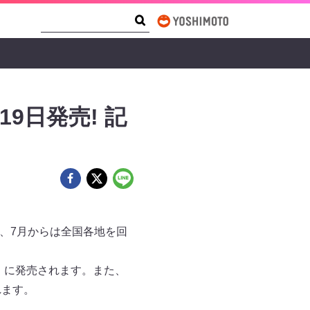
Search Form
Search
月19日発売! 記
え、7月からは全国各地を回
（金）に発売されます。また、
れます。