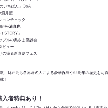
5のいちばん」Q&A
×酒井藍
ションチェック
郎×松浦真也
s STORY」
ップルの奥さま座談会
タビュー
りの撮る新喜劇フェス！
教、錦戸亮ら各界著名人による豪華祝辞や65周年の歴史を写
載！
購入者特典あり！
fficial book』は、7月7日（日）から全国で開催される『吉