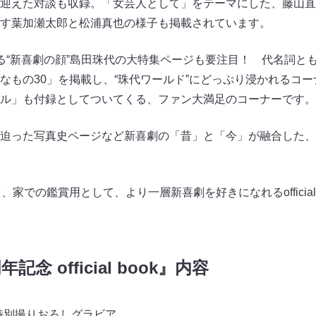
迎えた対談も収録。「女芸人として」をテーマにした、藤山直
す葉加瀬太郎と松浦真也の様子も掲載されています。
える“新喜劇の顔”島田珠代の大特集ページも要注目！ 代名詞と
なもの30」を掲載し、“珠代ワールド”にどっぷり浸かれるコ
ル」も付録としてついてくる、ファン大満足のコーナーです。
迫った写真史ページなど新喜劇の「昔」と「今」が融合した、
家での鑑賞用として、より一層新喜劇を好きになれるofficial
記念 official book』内容
 特別撮りおろしグラビア