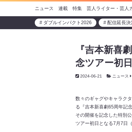
ニュース
連載
特集
芸人ライター・芸人
# ダブルインパクト2026
# 配信延長決
『吉本新喜劇65
念ツアー初日
2024-06-21
ニュース
数々のギャグやキャラクタ
る『吉本新喜劇65周年記
その開催を記念した特別公式本
ツアー初日となる7月7日