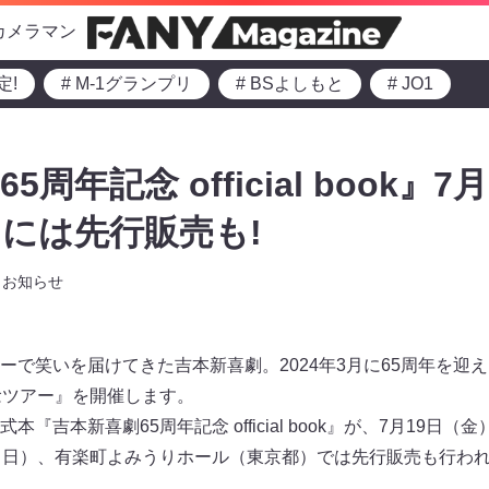
カメラマン
定!
# M-1グランプリ
# BSよしもと
# JO1
周年記念 official book』7
には先行販売も!
お知らせ
ーで笑いを届けてきた吉本新喜劇。2024年3月に65周年を迎
念ツアー』を開催します。
『吉本新喜劇65周年記念 official book』が、7月19日
（日）、有楽町よみうりホール（東京都）では先行販売も行わ