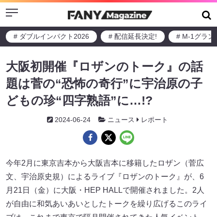
Menu
# ダブルインパクト2026
# 配信延長決定!
# M-1グラ
大阪初開催『ロザンのトーク』の話
題は菅の“恐怖の奇行”に宇治原の子
どもの珍“四字熟語”に…!?
2024-06-24
ニュース
レポート
今年2月に東京吉本から大阪吉本に移籍したロザン（菅広
文、宇治原史規）によるライブ『ロザンのトーク』が、6
月21日（金）に大阪・HEP HALLで開催されました。2人
が自由に和気あいあいとしたトークを繰り広げるこのライ