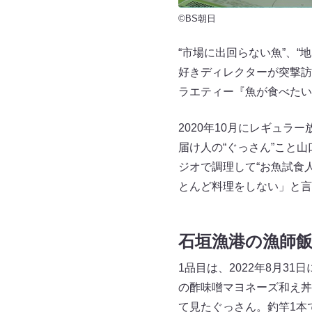
©BS朝日
“市場に出回らない魚”、“
好きディレクターが突撃訪
ラエティー『魚が食べたい！～
2020年10月にレギュラ
届け人の“ぐっさん”こと
ジオで調理して“お魚試食
とんど料理をしない」と言
石垣漁港の漁師
1品目は、2022年8月3
の酢味噌マヨネーズ和え丼
て見たぐっさん。釣竿1本