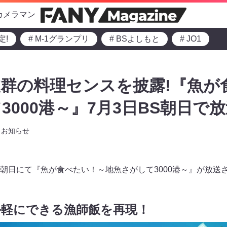
カメラマン
定!
# M-1グランプリ
# BSよしもと
# JO1
群の料理センスを披露!『魚が
000港～』7月3日BS朝日で放
お知らせ
りBS朝日にて『魚が食べたい！～地魚さがして3000港～』が放送
手軽にできる漁師飯を再現！