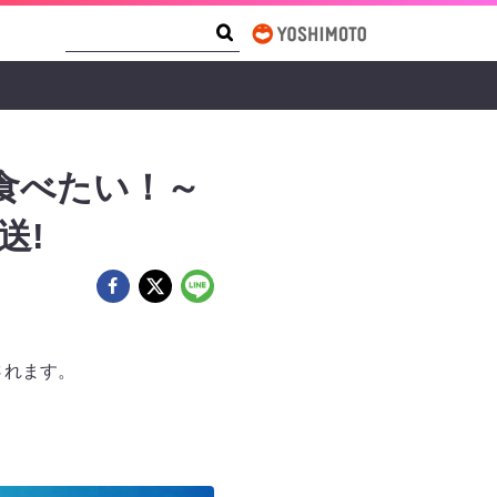
Search Form
Search
食べたい！～
送!
されます。