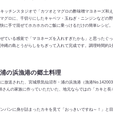
のキッチンスタジオで「カツオとマグロの酢味噌マヨネーズ和
マグロに、千切りにしたキャベツ・玉ねぎ・ニンジンなどの野
快に手で混ぜてホカホカのご飯に乗っけるだけの簡単レシピ。
ぜている感覚で「マヨネーズを入れすぎたかも」と思ったぐっ
沖縄の島とうがらしをちぎって入れて完成です。調理時間約1
・浦の浜漁港の郷土料理
7日に放送された、宮城県気仙沼市・浦の浜漁港（漁港No.14200
師さんの家族に作っていただいた、地元ならではの「カキと長
パンパンに身が詰まったカキを見て「おっきいですね～！」と