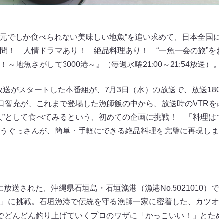
地元でしか食べられない美味しい地魚”を追い求めて、日本全国に
問！ 人情ドラマあり！ 絶品料理あり！ “一魚一会の旅”を
地魚さがして3000港～』（毎週水曜21:00～21:54放送）
ー放送がスタートした本番組が、7月3日（水）の放送で、放送1
山口智充が、これまで登場した漁師飯の中から、放送時のVTR
人”として食べてみるという、初めての企画に挑戦！ 「料理は
うぐっさんが、簡単・手軽にできる絶品料理を完璧に再現しま
飯
1日に放送された、沖縄県石垣島・石垣漁港（漁港No.5021010
」に挑戦。石垣漁港で伝統を守る漁師一家に密着した、カツオ
でどんどん釣り上げていくプロのワザに「かっこいい！」とた