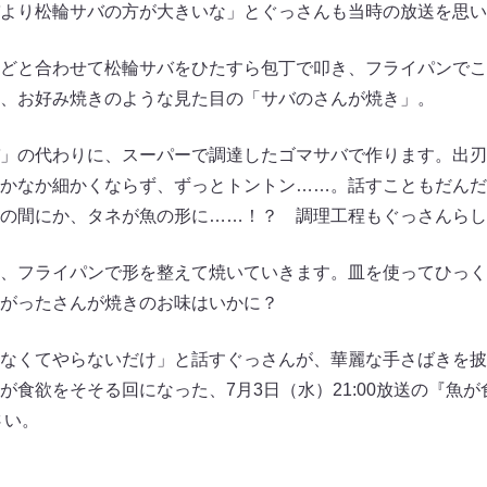
より松輪サバの方が大きいな」とぐっさんも当時の放送を思い
どと合わせて松輪サバをひたすら包丁で叩き、フライパンでこ
、お好み焼きのような見た目の「サバのさんが焼き」。
」の代わりに、スーパーで調達したゴマサバで作ります。出刃
かなか細かくならず、ずっとトントン……。話すこともだんだ
の間にか、タネが魚の形に……！？ 調理工程もぐっさんらし
、フライパンで形を整えて焼いていきます。皿を使ってひっく
がったさんが焼きのお味はいかに？
なくてやらないだけ」と話すぐっさんが、華麗な手さばきを披
が食欲をそそる回になった、7月3日（水）21:00放送の『魚
さい。