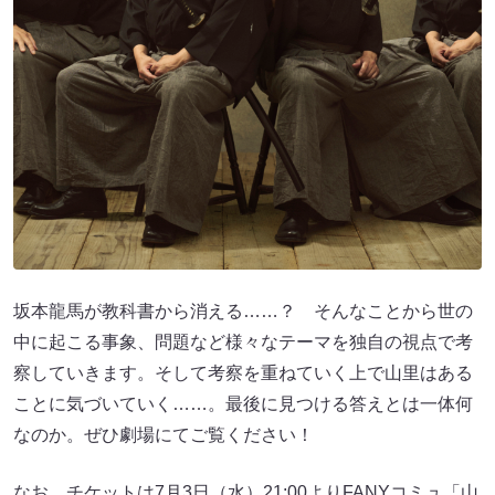
坂本龍馬が教科書から消える……？ そんなことから世の
中に起こる事象、問題など様々なテーマを独自の視点で考
察していきます。そして考察を重ねていく上で山里はある
ことに気づいていく……。最後に見つける答えとは一体何
なのか。ぜひ劇場にてご覧ください！
なお、チケットは7月3日（水）21:00よりFANYコミュ「山