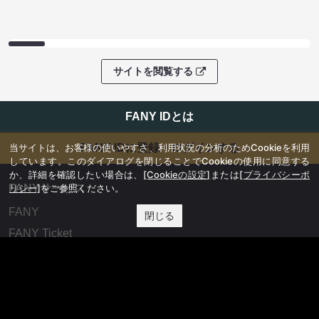
サイトを閲覧する
FANY IDとは
当サイトは、お客様の使いやすさ、利用状況の分析のためCookieを利用
FANY IDに登録・ログインする
しています。このダイアログを閉じることでCookieの使用に同意する
か、詳細を確認したい場合は、
[Cookieの設定]
または
[プライバシーポ
リシー]
をご参照ください。
FANYサービス
FANY
閉じる
FANY Ticket
FANY Online Ticket
FANY Channel
FANY Crowdfunding
FANY Mall