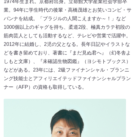
1974年生まれ。京都府出身。立命館大学産業社会学部卒
業。94年に学生時代の後輩・高橋茂雄とお笑いコンビ・サ
バンナを結成。「ブラジルの人聞こえますか～！」など
1000個以上のギャグを持ち、柔道2段、極真カラテ初段の
筋肉芸人としても活動するなど、テレビや営業で活躍中。
2012年に結婚し、2児の父となる。長年日記やイラストな
どを書き留めており、著書に『まだ見ぬ君へ』（幻冬舎よ
しもと文庫）、『未確認生物図鑑』（ヨシモトブックス）
などがある。23年には、2級ファイナンシャル・プランニ
ング技能士とアフィリエイテッドファイナンシャルプラン
ナー（AFP）の資格も取得している。