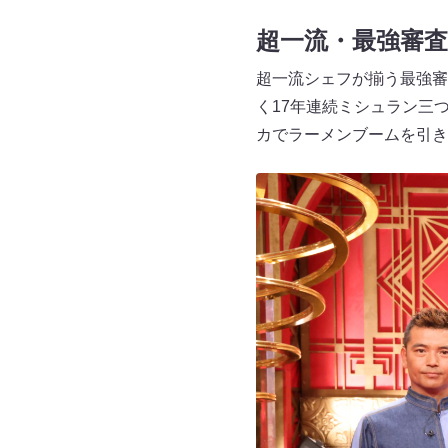
超一流・最強審
超一流シェフが揃う最強審
く17年連続ミシュラン三
カでラーメンブームを引き