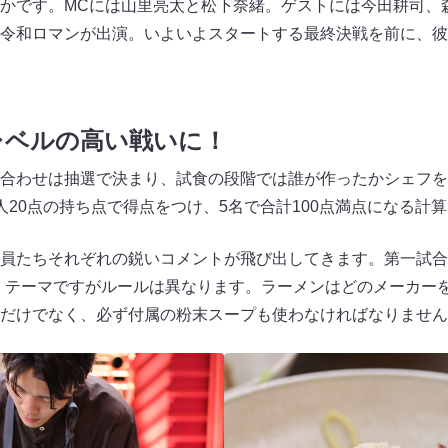
かです。MCには山里亮太と松下奈緒。ゲストには今田耕司、
令和ロマンが出演。いよいよスタートする最終決戦を前に、彼
レベルの高い戦いに！
合わせは抽選で決まり、試食の段階では誰が作ったかシェフを
人20点の持ち点で得点をつけ、5名で合計100点満点になる計
員たちそれぞれの鋭いコメントが飛び出してきます。第一試合
くテーマですがルールは異なります。ラーメンはどのメーカー
だけでなく、必ず付属の粉末スープも使わなければなりません