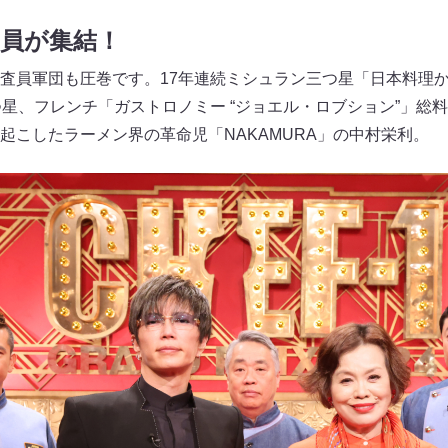
査員が集結！
査員軍団も圧巻です。17年連続ミシュラン三つ星「日本料理
つ星、フレンチ「ガストロノミー “ジョエル・ロブション”」総
起こしたラーメン界の革命児「NAKAMURA」の中村栄利。