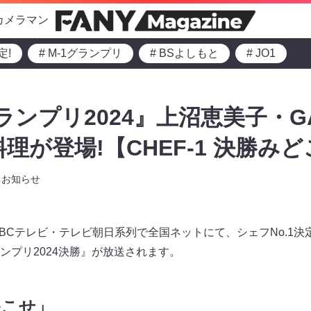
カメラマン
定!
# M-1グランプリ
# BSよしもと
# JO1
グランプリ2024』上沼恵美子・G
料理が登場!【CHEF-1 決勝み
お知らせ
よりABCテレビ・テレビ朝日系列で全国ネットにて、シェフNo.1
-1グランプリ2024決勝』が放送されます。
起こせ」