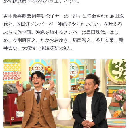
め切磋琢磨する説教バラエティです。
吉本新喜劇65周年記念イヤーの「顔」に任命された島田珠
代と、NEXTメンバーが「沖縄でやりたいこと」を叶える
ぶらり旅企画。沖縄を旅するメンバーは島田珠代、はじ
め、今別府直之、たかおみゆき、辰己智之、谷川友梨、新
井崇史、大塚澪、湯澤花梨の9人。