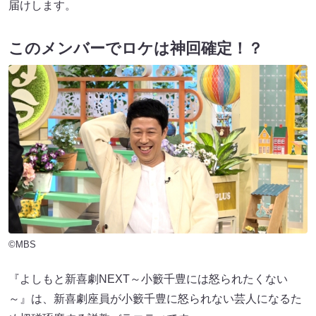
届けします。
このメンバーでロケは神回確定！？
©MBS
『よしもと新喜劇NEXT～小籔千豊には怒られたくない
～』は、新喜劇座員が小籔千豊に怒られない芸人になるた