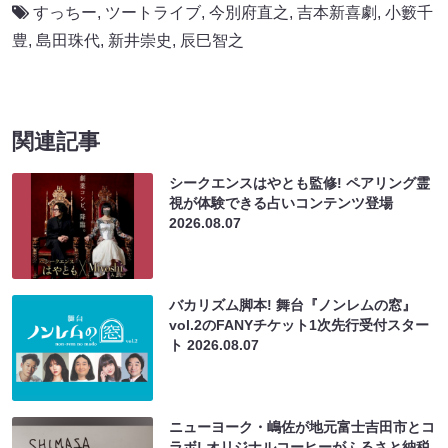
すっちー
,
ツートライブ
,
今別府直之
,
吉本新喜劇
,
小籔千
豊
,
島田珠代
,
新井崇史
,
辰巳智之
関連記事
シークエンスはやとも監修! ペアリング霊
視が体験できる占いコンテンツ登場
2026.08.07
バカリズム脚本! 舞台『ノンレムの窓』
vol.2のFANYチケット1次先行受付スター
ト
2026.08.07
ニューヨーク・嶋佐が地元富士吉田市とコ
ラボ! オリジナルコーヒーがふるさと納税