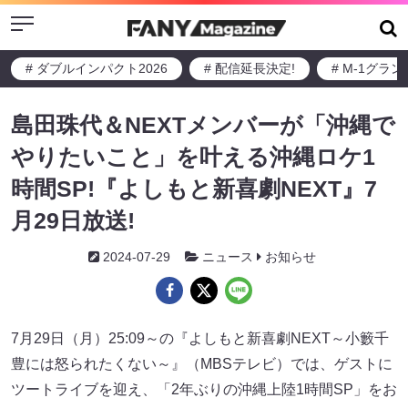
Menu
# ダブルインパクト2026
# 配信延長決定!
# M-1グラ
島田珠代＆NEXTメンバーが「沖縄で
やりたいこと」を叶える沖縄ロケ1
時間SP!『よしもと新喜劇NEXT』7
月29日放送!
2024-07-29
ニュース
お知らせ
7月29日（月）25:09～の『よしもと新喜劇NEXT～小籔千
豊には怒られたくない～』（MBSテレビ）では、ゲストに
ツートライブを迎え、「2年ぶりの沖縄上陸1時間SP」をお