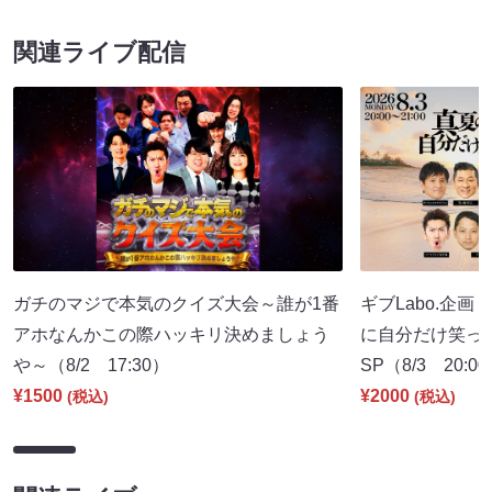
関連ライブ配信
ガチのマジで本気のクイズ大会～誰が1番
ギブLabo.企
アホなんかこの際ハッキリ決めましょう
に自分だけ笑っ
や～（8/2 17:30）
SP（8/3 20:0
¥1500
¥2000
(税込)
(税込)