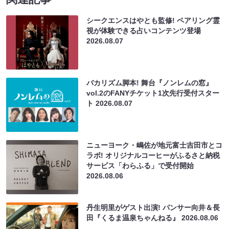
シークエンスはやとも監修! ペアリング霊
視が体験できる占いコンテンツ登場
2026.08.07
バカリズム脚本! 舞台『ノンレムの窓』
vol.2のFANYチケット1次先行受付スター
ト
2026.08.07
ニューヨーク・嶋佐が地元富士吉田市とコ
ラボ! オリジナルコーヒーがふるさと納税
サービス「わらふる」で受付開始
2026.08.06
丹生明里がゲスト出演! パンサー向井＆長
田『くるま温泉ちゃんねる』
2026.08.06