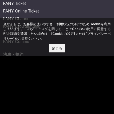
FANY Ticket
FANY Online Ticket
FANY Channel
当サイトは、お客様の使いやすさ、利用状況の分析のためCookieを利用
FANY Crowdfunding
しています。このダイアログを閉じることでCookieの使用に同意する
か、詳細を確認したい場合は、
[Cookieの設定]
または
[プライバシーポ
FANY Mall
リシー]
をご参照ください。
FANY Commu
閉じる
法務・規約
プライバシーポリシー
反社会的勢力排除宣言
会社情報
吉本興業株式会社
お問い合わせ
その他