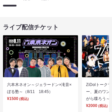
ライブ配信チケット
六本木ネオン～ジェラードン×滝音×
ZiDolトーク
ぼる塾～（8/11 18:45）
ー、夏のワン
¥1500
がら喋ろう～（8
(税込)
¥2000
(税込)