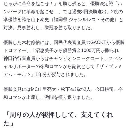
じゃがに革命を起こせ！」を勝ち残ると、優勝決定戦「ハ
ンバーグに革命を起こせ！」では過去3回決勝進出、2度の
準優勝を誇る山下泰史（福岡県 ジャンルレス・その他）と
対決。見事勝利し、栄冠を勝ち取りました。
優勝した木村僚佑には、国民代表審査員のGACKTから優勝
トロフィー、上沼恵美子から優勝賞金1000万円が贈られ、
神田裕行審査員からはチャンピオンコックコート、スペシ
ャルサポーターの令和ロマンから副賞として「ザ・プレミ
アム・モルツ」1年分が授与されました。
優勝会見にはMC山里亮太・松下奈緒の2人、今田耕司、令
和ロマンが出席し、激闘を振り返りました。
「周りの人が後押しして、支えてくれ
た」