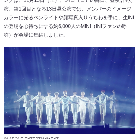
ングは、11月13日（土）、14日（日）の両日、昼夜計4公
演。第1回目となる13日昼公演では、メンバーのイメージ
カラーに光るペンライトや顔写真入りうちわを手に、生INI
の登場を心待ちにする約6,000人のMINI（INIファンの呼
称）が会場に集結しました。