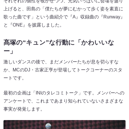
それぞれの個性を覗かせつつ、元気いっぱいに会場を盛り
上げると、田島の「僕たちが夢にむかって歩く姿を素直に
歌った曲です」という曲紹介で『A』収録曲の『Runway』
と『ONE』を披露しました。
髙塚の“キュン”な行動に「かわいいな
ー」
激しいダンスの後で、まだメンバーたちが息を切らすな
か、MCのDJ・古家正亨が登場してトークコーナーのスタ
ートです。
最初の企画は「INIのタレコミトーク」です。メンバーへの
アンケートで、これまであまり知られていないさまざまな
事実が発覚します。