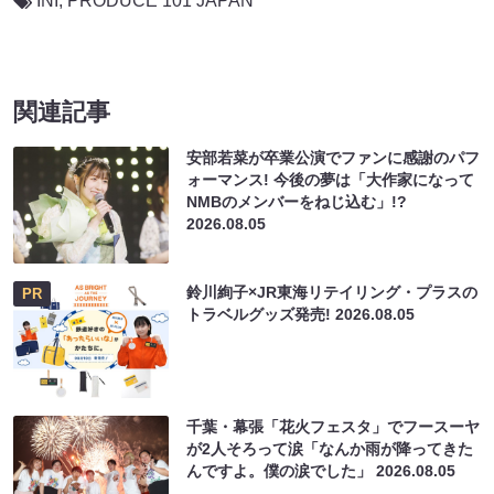
INI
,
PRODUCE 101 JAPAN
関連記事
安部若菜が卒業公演でファンに感謝のパフ
ォーマンス! 今後の夢は「大作家になって
NMBのメンバーをねじ込む」!?
2026.08.05
鈴川絢子×JR東海リテイリング・プラスの
PR
トラベルグッズ発売!
2026.08.05
千葉・幕張「花火フェスタ」でフースーヤ
が2人そろって涙「なんか雨が降ってきた
んですよ。僕の涙でした」
2026.08.05