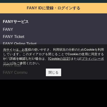
FANY IDに登録・ログインする
FANYサービス
FANY
FANY Ticket
FANY Online Ticket
当サイトは、お客様の使いやすさ、利用状況の分析のためCookieを利用
FANY Channel
しています。このダイアログを閉じることでCookieの使用に同意する
FANY Crowdfunding
か、詳細を確認したい場合は、
[Cookieの設定]
または
[プライバシーポ
リシー]
をご参照ください。
FANY Mall
閉じる
FANY Commu
法務・規約
プライバシーポリシー
反社会的勢力排除宣言